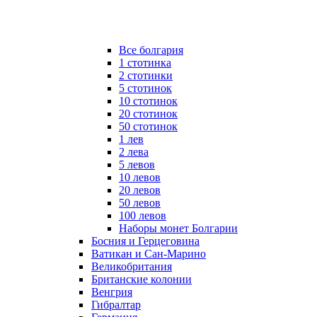
Все болгария
1 стотинка
2 стотинки
5 стотинок
10 стотинок
20 стотинок
50 стотинок
1 лев
2 лева
5 левов
10 левов
20 левов
50 левов
100 левов
Наборы монет Болгарии
Босния и Герцеговина
Ватикан и Сан-Марино
Великобритания
Британские колонии
Венгрия
Гибралтар