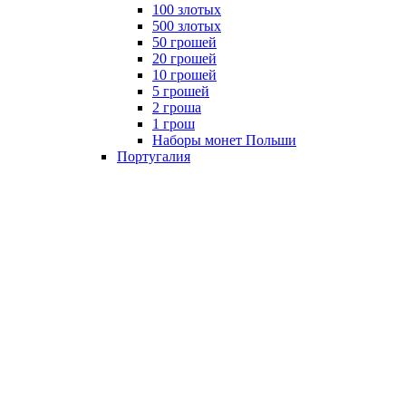
100 злотых
500 злотых
50 грошей
20 грошей
10 грошей
5 грошей
2 гроша
1 грош
Наборы монет Польши
Португалия