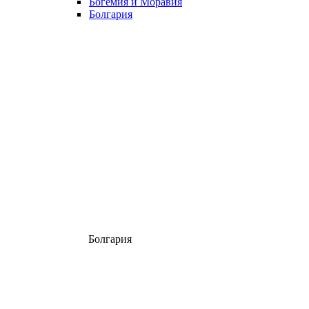
Богемия и Моравия
Болгария
Болгария