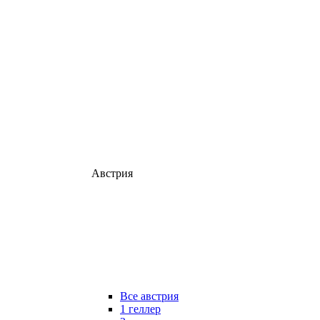
Австрия
Все австрия
1 геллер