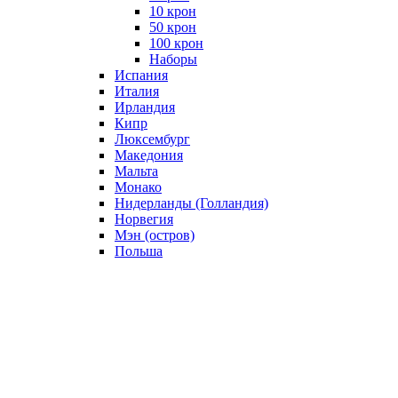
10 крон
50 крон
100 крон
Наборы
Испания
Италия
Ирландия
Кипр
Люксембург
Македония
Мальта
Монако
Нидерланды (Голландия)
Норвегия
Мэн (остров)
Польша