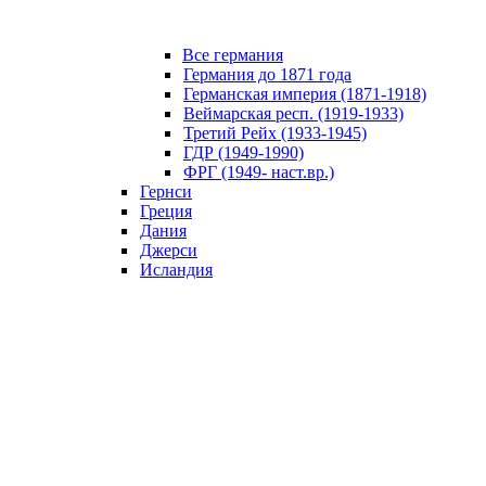
Все германия
Германия до 1871 года
Германская империя (1871-1918)
Веймарская респ. (1919-1933)
Третий Рейх (1933-1945)
ГДР (1949-1990)
ФРГ (1949- наст.вр.)
Гернси
Греция
Дания
Джерси
Исландия