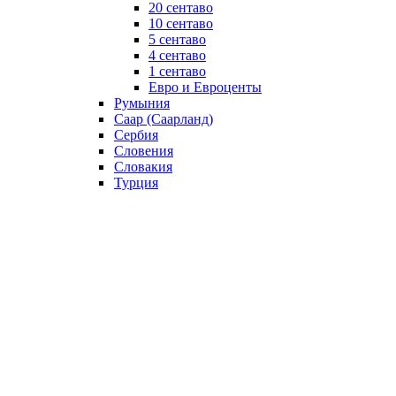
20 сентаво
10 сентаво
5 сентаво
4 сентаво
1 сентаво
Евро и Евроценты
Румыния
Саар (Саарланд)
Сербия
Словения
Словакия
Турция