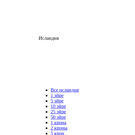
Исландия
Все исландия
1 эйре
5 эйре
10 эйре
25 эйре
50 эйре
1 крона
2 кроны
5 крон