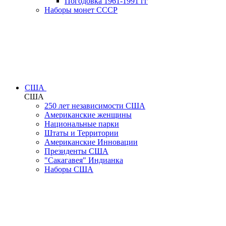
Погодовка 1961-1991 гг
Наборы монет СССР
США
США
250 лет независимости США
Американские женщины
Национальные парки
Штаты и Территории
Американские Инновации
Президенты США
"Сакагавея" Индианка
Наборы США