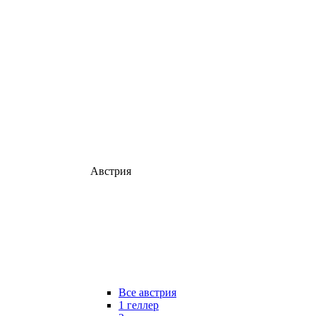
Австрия
Все австрия
1 геллер