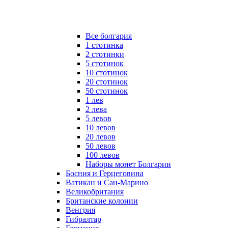
Все болгария
1 стотинка
2 стотинки
5 стотинок
10 стотинок
20 стотинок
50 стотинок
1 лев
2 лева
5 левов
10 левов
20 левов
50 левов
100 левов
Наборы монет Болгарии
Босния и Герцеговина
Ватикан и Сан-Марино
Великобритания
Британские колонии
Венгрия
Гибралтар