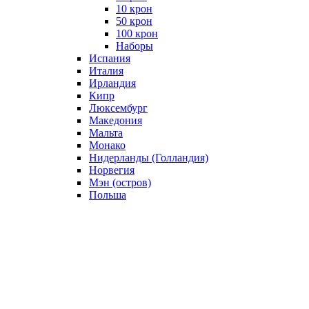
10 крон
50 крон
100 крон
Наборы
Испания
Италия
Ирландия
Кипр
Люксембург
Македония
Мальта
Монако
Нидерланды (Голландия)
Норвегия
Мэн (остров)
Польша