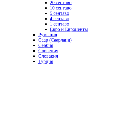
20 сентаво
10 сентаво
5 сентаво
4 сентаво
1 сентаво
Евро и Евроценты
Румыния
Саар (Саарланд)
Сербия
Словения
Словакия
Турция