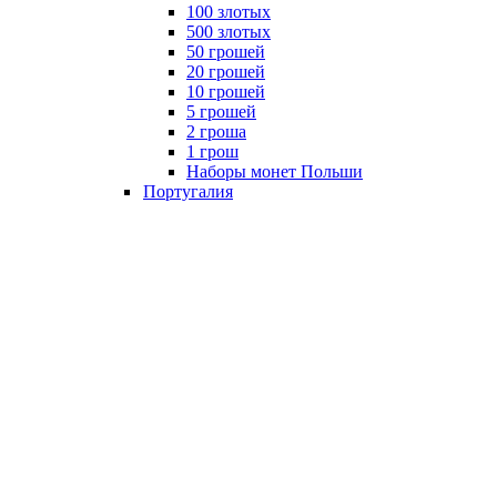
100 злотых
500 злотых
50 грошей
20 грошей
10 грошей
5 грошей
2 гроша
1 грош
Наборы монет Польши
Португалия