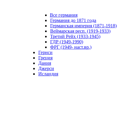
Все германия
Германия до 1871 года
Германская империя (1871-1918)
Веймарская респ. (1919-1933)
Третий Рейх (1933-1945)
ГДР (1949-1990)
ФРГ (1949- наст.вр.)
Гернси
Греция
Дания
Джерси
Исландия