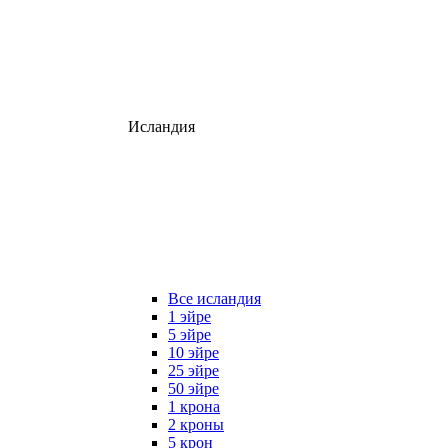
Исландия
Все исландия
1 эйре
5 эйре
10 эйре
25 эйре
50 эйре
1 крона
2 кроны
5 крон