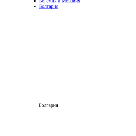
Богемия и Моравия
Болгария
Болгария