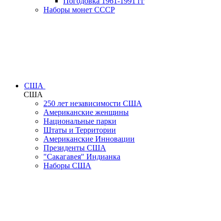
Погодовка 1961-1991 гг
Наборы монет СССР
США
США
250 лет независимости США
Американские женщины
Национальные парки
Штаты и Территории
Американские Инновации
Президенты США
"Сакагавея" Индианка
Наборы США