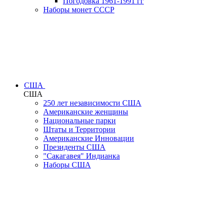
Погодовка 1961-1991 гг
Наборы монет СССР
США
США
250 лет независимости США
Американские женщины
Национальные парки
Штаты и Территории
Американские Инновации
Президенты США
"Сакагавея" Индианка
Наборы США