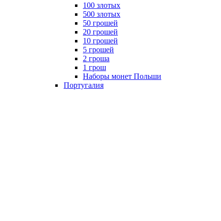
100 злотых
500 злотых
50 грошей
20 грошей
10 грошей
5 грошей
2 гроша
1 грош
Наборы монет Польши
Португалия