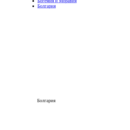
Богемия и Моравия
Болгария
Болгария