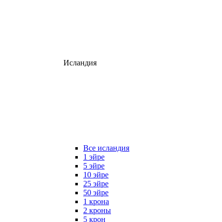
Исландия
Все исландия
1 эйре
5 эйре
10 эйре
25 эйре
50 эйре
1 крона
2 кроны
5 крон