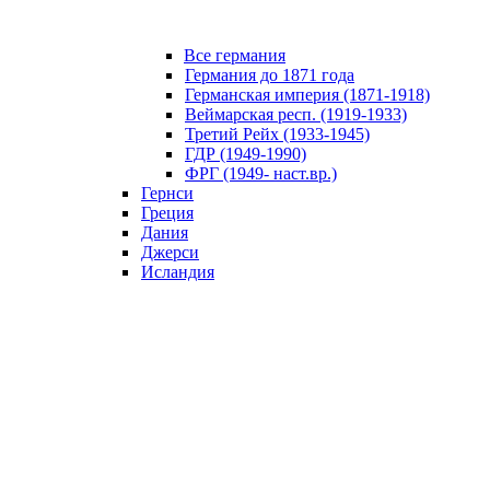
Все германия
Германия до 1871 года
Германская империя (1871-1918)
Веймарская респ. (1919-1933)
Третий Рейх (1933-1945)
ГДР (1949-1990)
ФРГ (1949- наст.вр.)
Гернси
Греция
Дания
Джерси
Исландия