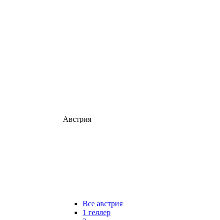
Австрия
Все австрия
1 геллер