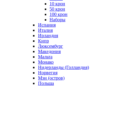
10 крон
50 крон
100 крон
Наборы
Испания
Италия
Ирландия
Кипр
Люксембург
Македония
Мальта
Монако
Нидерланды (Голландия)
Норвегия
Мэн (остров)
Польша