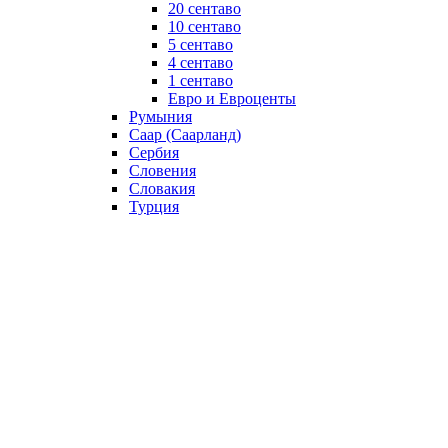
20 сентаво
10 сентаво
5 сентаво
4 сентаво
1 сентаво
Евро и Евроценты
Румыния
Саар (Саарланд)
Сербия
Словения
Словакия
Турция