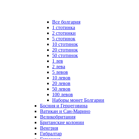
Все болгария
1 стотинка
2 стотинки
5 стотинок
10 стотинок
20 стотинок
50 стотинок
1 лев
2 лева
5 левов
10 левов
20 левов
50 левов
100 левов
Наборы монет Болгарии
Босния и Герцеговина
Ватикан и Сан-Марино
Великобритания
Британские колонии
Венгрия
Гибралтар