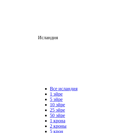
Исландия
Все исландия
1 эйре
5 эйре
10 эйре
25 эйре
50 эйре
1 крона
2 кроны
5 крон