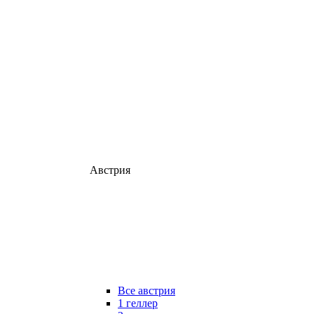
Австрия
Все австрия
1 геллер