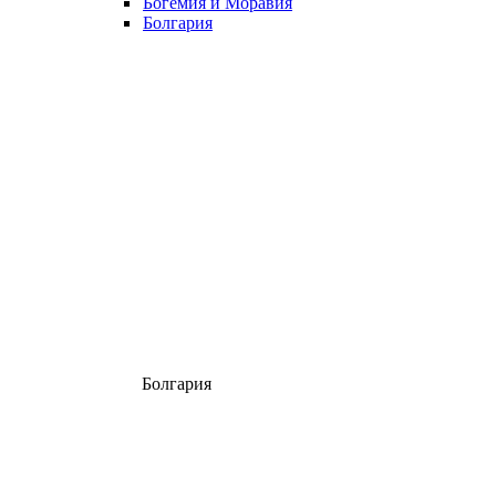
Богемия и Моравия
Болгария
Болгария