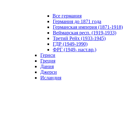
Все германия
Германия до 1871 года
Германская империя (1871-1918)
Веймарская респ. (1919-1933)
Третий Рейх (1933-1945)
ГДР (1949-1990)
ФРГ (1949- наст.вр.)
Гернси
Греция
Дания
Джерси
Исландия