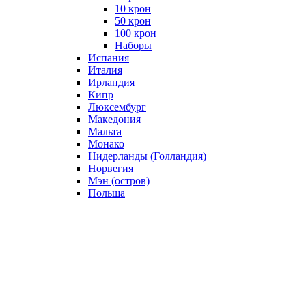
10 крон
50 крон
100 крон
Наборы
Испания
Италия
Ирландия
Кипр
Люксембург
Македония
Мальта
Монако
Нидерланды (Голландия)
Норвегия
Мэн (остров)
Польша