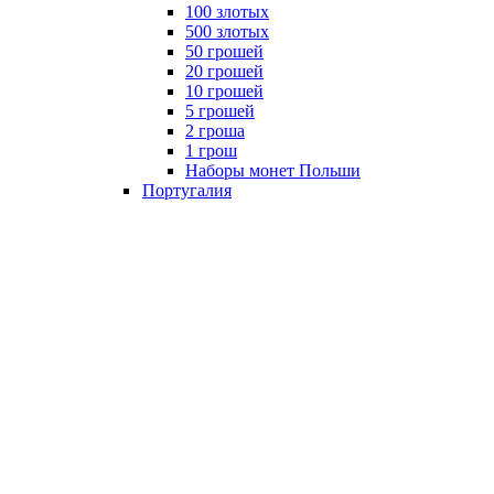
100 злотых
500 злотых
50 грошей
20 грошей
10 грошей
5 грошей
2 гроша
1 грош
Наборы монет Польши
Португалия