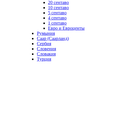
20 сентаво
10 сентаво
5 сентаво
4 сентаво
1 сентаво
Евро и Евроценты
Румыния
Саар (Саарланд)
Сербия
Словения
Словакия
Турция