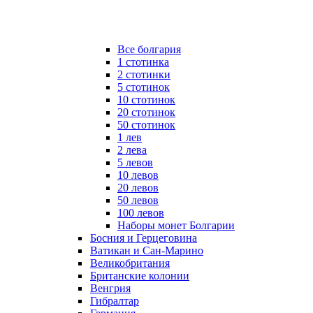
Все болгария
1 стотинка
2 стотинки
5 стотинок
10 стотинок
20 стотинок
50 стотинок
1 лев
2 лева
5 левов
10 левов
20 левов
50 левов
100 левов
Наборы монет Болгарии
Босния и Герцеговина
Ватикан и Сан-Марино
Великобритания
Британские колонии
Венгрия
Гибралтар