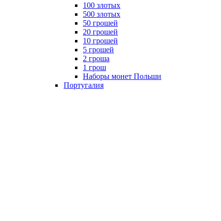
100 злотых
500 злотых
50 грошей
20 грошей
10 грошей
5 грошей
2 гроша
1 грош
Наборы монет Польши
Португалия