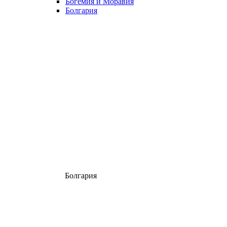
Богемия и Моравия
Болгария
Болгария