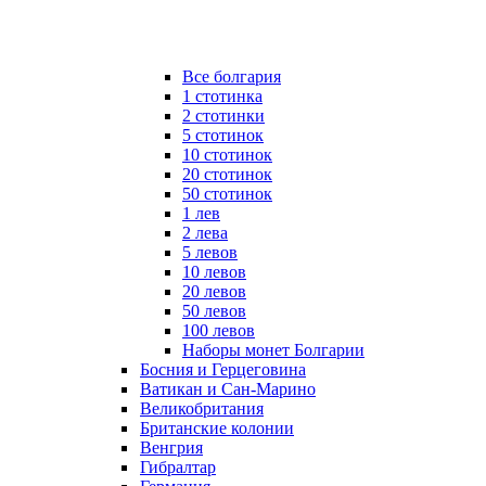
Все болгария
1 стотинка
2 стотинки
5 стотинок
10 стотинок
20 стотинок
50 стотинок
1 лев
2 лева
5 левов
10 левов
20 левов
50 левов
100 левов
Наборы монет Болгарии
Босния и Герцеговина
Ватикан и Сан-Марино
Великобритания
Британские колонии
Венгрия
Гибралтар