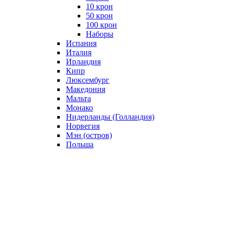
10 крон
50 крон
100 крон
Наборы
Испания
Италия
Ирландия
Кипр
Люксембург
Македония
Мальта
Монако
Нидерланды (Голландия)
Норвегия
Мэн (остров)
Польша