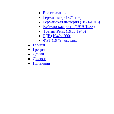
Все германия
Германия до 1871 года
Германская империя (1871-1918)
Веймарская респ. (1919-1933)
Третий Рейх (1933-1945)
ГДР (1949-1990)
ФРГ (1949- наст.вр.)
Гернси
Греция
Дания
Джерси
Исландия