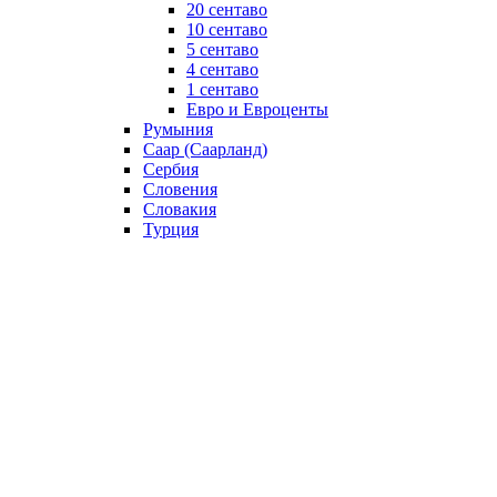
20 сентаво
10 сентаво
5 сентаво
4 сентаво
1 сентаво
Евро и Евроценты
Румыния
Саар (Саарланд)
Сербия
Словения
Словакия
Турция