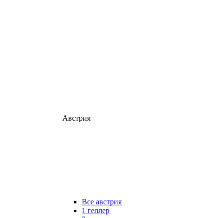
Австрия
Все австрия
1 геллер