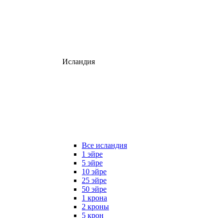
Исландия
Все исландия
1 эйре
5 эйре
10 эйре
25 эйре
50 эйре
1 крона
2 кроны
5 крон