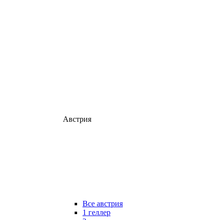
Австрия
Все австрия
1 геллер