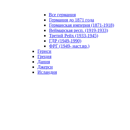
Все германия
Германия до 1871 года
Германская империя (1871-1918)
Веймарская респ. (1919-1933)
Третий Рейх (1933-1945)
ГДР (1949-1990)
ФРГ (1949- наст.вр.)
Гернси
Греция
Дания
Джерси
Исландия