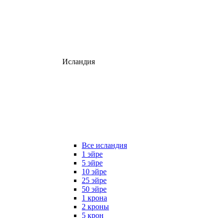
Исландия
Все исландия
1 эйре
5 эйре
10 эйре
25 эйре
50 эйре
1 крона
2 кроны
5 крон