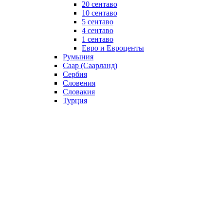
20 сентаво
10 сентаво
5 сентаво
4 сентаво
1 сентаво
Евро и Евроценты
Румыния
Саар (Саарланд)
Сербия
Словения
Словакия
Турция