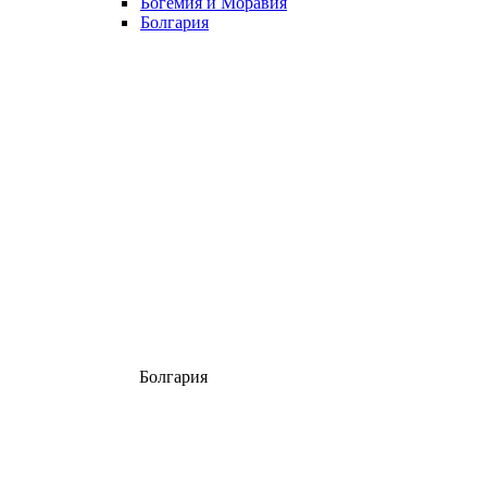
Богемия и Моравия
Болгария
Болгария