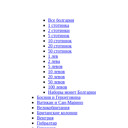
Все болгария
1 стотинка
2 стотинки
5 стотинок
10 стотинок
20 стотинок
50 стотинок
1 лев
2 лева
5 левов
10 левов
20 левов
50 левов
100 левов
Наборы монет Болгарии
Босния и Герцеговина
Ватикан и Сан-Марино
Великобритания
Британские колонии
Венгрия
Гибралтар