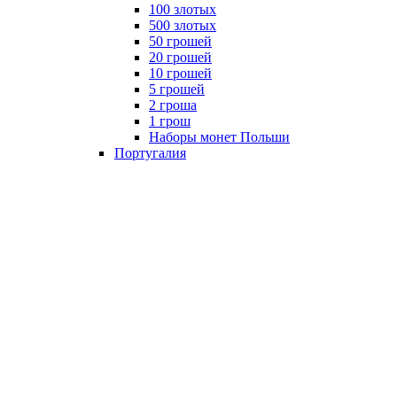
100 злотых
500 злотых
50 грошей
20 грошей
10 грошей
5 грошей
2 гроша
1 грош
Наборы монет Польши
Португалия