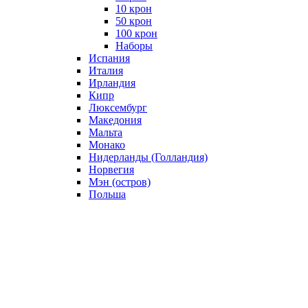
10 крон
50 крон
100 крон
Наборы
Испания
Италия
Ирландия
Кипр
Люксембург
Македония
Мальта
Монако
Нидерланды (Голландия)
Норвегия
Мэн (остров)
Польша