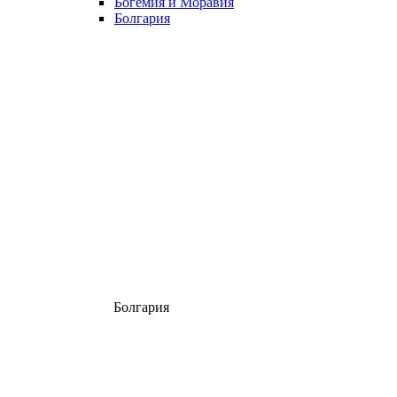
Богемия и Моравия
Болгария
Болгария