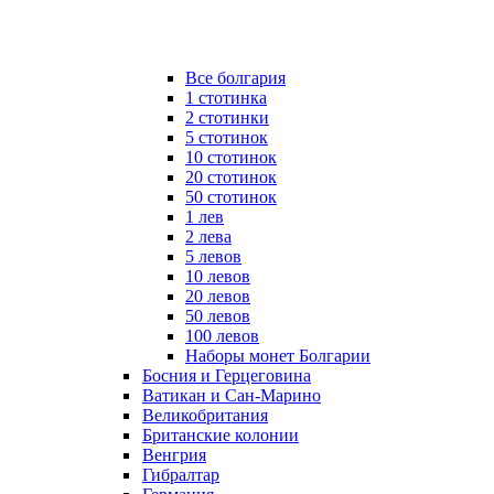
Все болгария
1 стотинка
2 стотинки
5 стотинок
10 стотинок
20 стотинок
50 стотинок
1 лев
2 лева
5 левов
10 левов
20 левов
50 левов
100 левов
Наборы монет Болгарии
Босния и Герцеговина
Ватикан и Сан-Марино
Великобритания
Британские колонии
Венгрия
Гибралтар