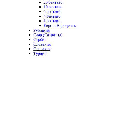
20 сентаво
10 сентаво
5 сентаво
4 сентаво
1 сентаво
Евро и Евроценты
Румыния
Саар (Саарланд)
Сербия
Словения
Словакия
Турция