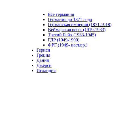
Все германия
Германия до 1871 года
Германская империя (1871-1918)
Веймарская респ. (1919-1933)
Третий Рейх (1933-1945)
ГДР (1949-1990)
ФРГ (1949- наст.вр.)
Гернси
Греция
Дания
Джерси
Исландия