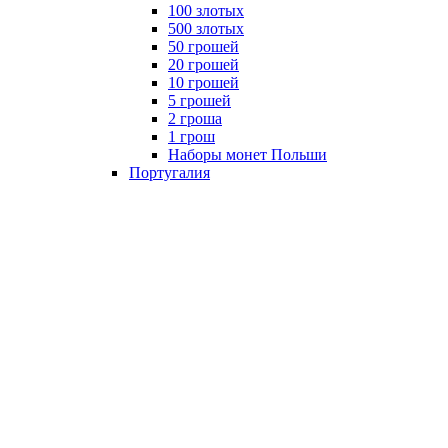
100 злотых
500 злотых
50 грошей
20 грошей
10 грошей
5 грошей
2 гроша
1 грош
Наборы монет Польши
Португалия