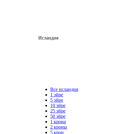
Исландия
Все исландия
1 эйре
5 эйре
10 эйре
25 эйре
50 эйре
1 крона
2 кроны
5 крон