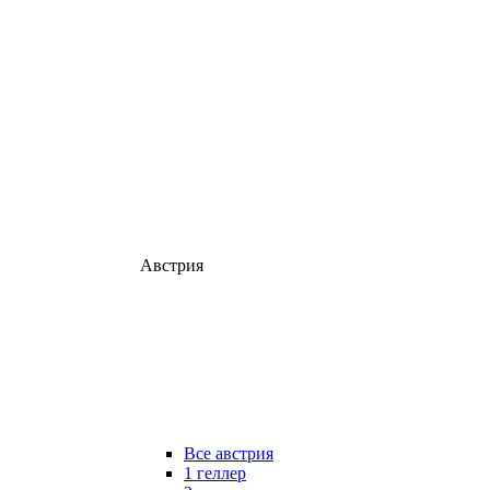
Австрия
Все австрия
1 геллер