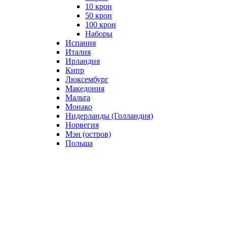
10 крон
50 крон
100 крон
Наборы
Испания
Италия
Ирландия
Кипр
Люксембург
Македония
Мальта
Монако
Нидерланды (Голландия)
Норвегия
Мэн (остров)
Польша