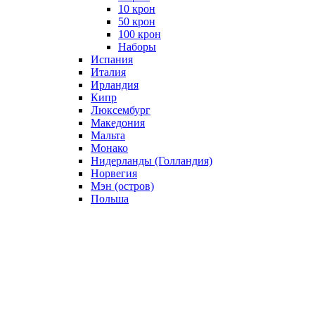
10 крон
50 крон
100 крон
Наборы
Испания
Италия
Ирландия
Кипр
Люксембург
Македония
Мальта
Монако
Нидерланды (Голландия)
Норвегия
Мэн (остров)
Польша