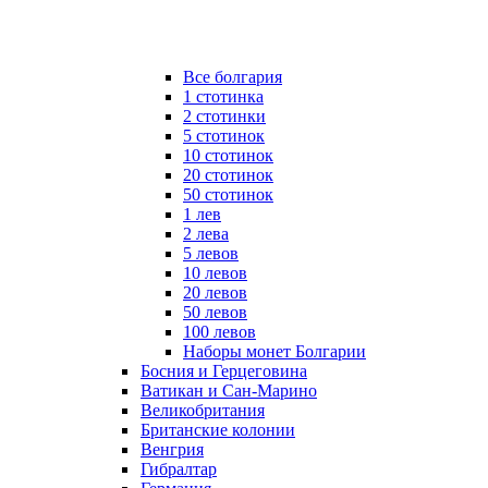
Все болгария
1 стотинка
2 стотинки
5 стотинок
10 стотинок
20 стотинок
50 стотинок
1 лев
2 лева
5 левов
10 левов
20 левов
50 левов
100 левов
Наборы монет Болгарии
Босния и Герцеговина
Ватикан и Сан-Марино
Великобритания
Британские колонии
Венгрия
Гибралтар