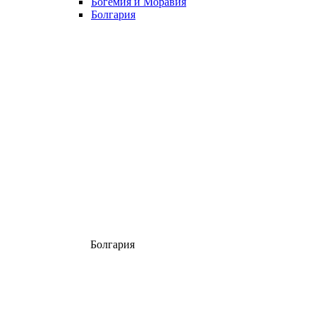
Богемия и Моравия
Болгария
Болгария