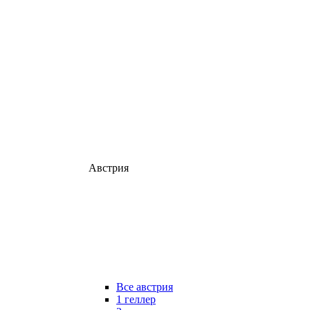
Австрия
Все австрия
1 геллер