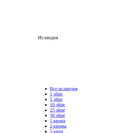
Исландия
Все исландия
1 эйре
5 эйре
10 эйре
25 эйре
50 эйре
1 крона
2 кроны
5 крон