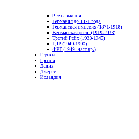
Все германия
Германия до 1871 года
Германская империя (1871-1918)
Веймарская респ. (1919-1933)
Третий Рейх (1933-1945)
ГДР (1949-1990)
ФРГ (1949- наст.вр.)
Гернси
Греция
Дания
Джерси
Исландия