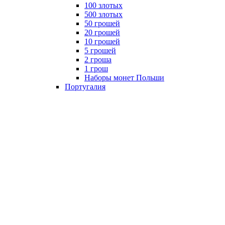
100 злотых
500 злотых
50 грошей
20 грошей
10 грошей
5 грошей
2 гроша
1 грош
Наборы монет Польши
Португалия