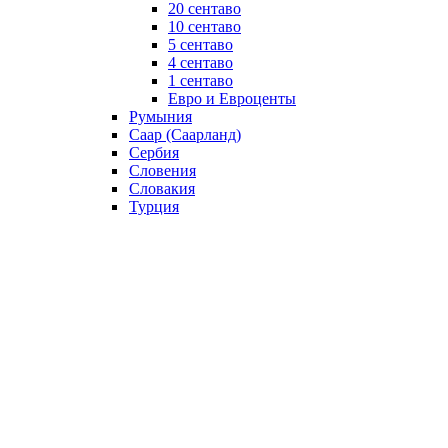
20 сентаво
10 сентаво
5 сентаво
4 сентаво
1 сентаво
Евро и Евроценты
Румыния
Саар (Саарланд)
Сербия
Словения
Словакия
Турция