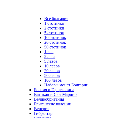
Все болгария
1 стотинка
2 стотинки
5 стотинок
10 стотинок
20 стотинок
50 стотинок
1 лев
2 лева
5 левов
10 левов
20 левов
50 левов
100 левов
Наборы монет Болгарии
Босния и Герцеговина
Ватикан и Сан-Марино
Великобритания
Британские колонии
Венгрия
Гибралтар