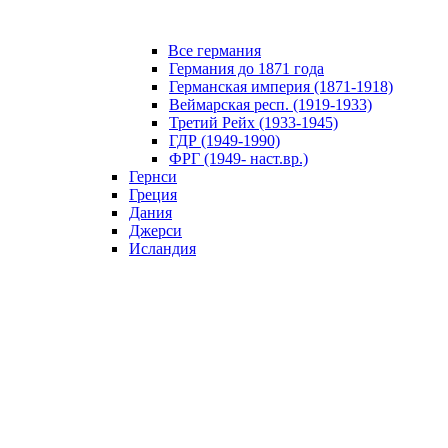
Все германия
Германия до 1871 года
Германская империя (1871-1918)
Веймарская респ. (1919-1933)
Третий Рейх (1933-1945)
ГДР (1949-1990)
ФРГ (1949- наст.вр.)
Гернси
Греция
Дания
Джерси
Исландия