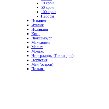
10 крон
50 крон
100 крон
Наборы
Испания
Италия
Ирландия
Кипр
Люксембург
Македония
Мальта
Монако
Нидерланды (Голландия)
Норвегия
Мэн (остров)
Польша