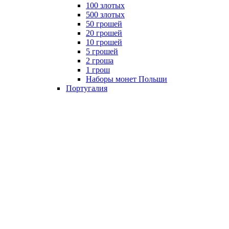
100 злотых
500 злотых
50 грошей
20 грошей
10 грошей
5 грошей
2 гроша
1 грош
Наборы монет Польши
Португалия