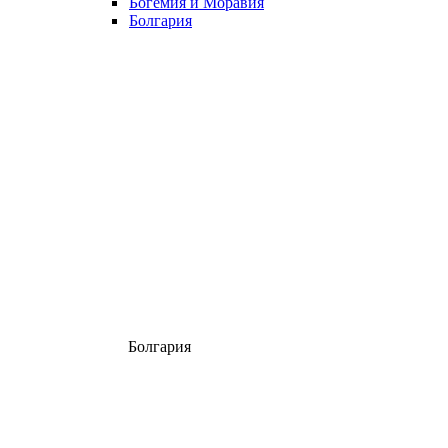
Богемия и Моравия
Болгария
Болгария