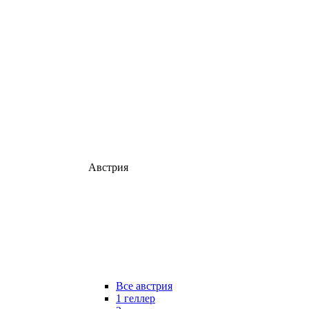
Австрия
Все австрия
1 геллер