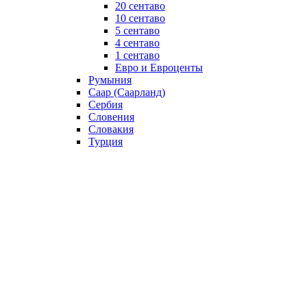
20 сентаво
10 сентаво
5 сентаво
4 сентаво
1 сентаво
Евро и Евроценты
Румыния
Саар (Саарланд)
Сербия
Словения
Словакия
Турция