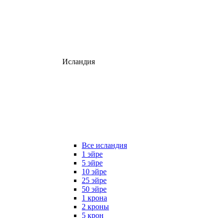
Исландия
Все исландия
1 эйре
5 эйре
10 эйре
25 эйре
50 эйре
1 крона
2 кроны
5 крон