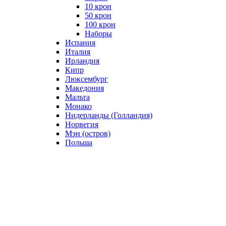
10 крон
50 крон
100 крон
Наборы
Испания
Италия
Ирландия
Кипр
Люксембург
Македония
Мальта
Монако
Нидерланды (Голландия)
Норвегия
Мэн (остров)
Польша