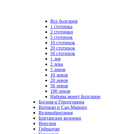
Все болгария
1 стотинка
2 стотинки
5 стотинок
10 стотинок
20 стотинок
50 стотинок
1 лев
2 лева
5 левов
10 левов
20 левов
50 левов
100 левов
Наборы монет Болгарии
Босния и Герцеговина
Ватикан и Сан-Марино
Великобритания
Британские колонии
Венгрия
Гибралтар