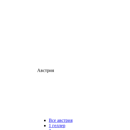
Австрия
Все австрия
1 геллер