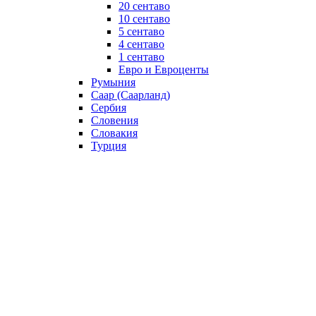
20 сентаво
10 сентаво
5 сентаво
4 сентаво
1 сентаво
Евро и Евроценты
Румыния
Саар (Саарланд)
Сербия
Словения
Словакия
Турция