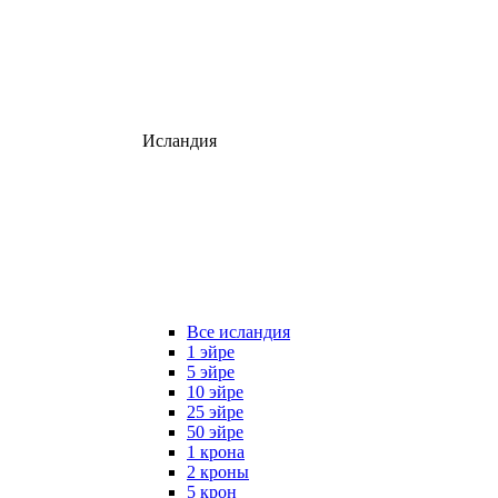
Исландия
Все исландия
1 эйре
5 эйре
10 эйре
25 эйре
50 эйре
1 крона
2 кроны
5 крон