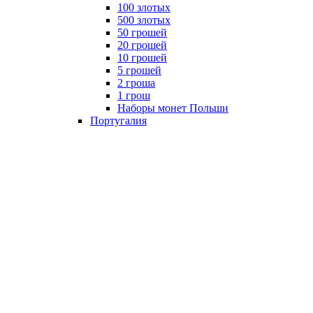
100 злотых
500 злотых
50 грошей
20 грошей
10 грошей
5 грошей
2 гроша
1 грош
Наборы монет Польши
Португалия