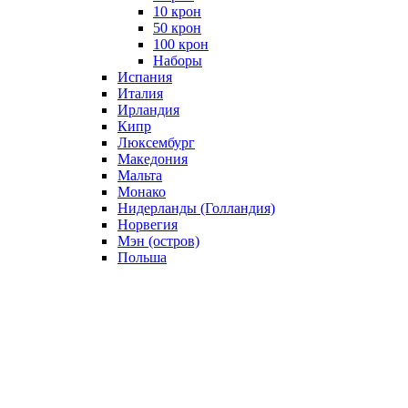
10 крон
50 крон
100 крон
Наборы
Испания
Италия
Ирландия
Кипр
Люксембург
Македония
Мальта
Монако
Нидерланды (Голландия)
Норвегия
Мэн (остров)
Польша