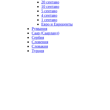
20 сентаво
10 сентаво
5 сентаво
4 сентаво
1 сентаво
Евро и Евроценты
Румыния
Саар (Саарланд)
Сербия
Словения
Словакия
Турция