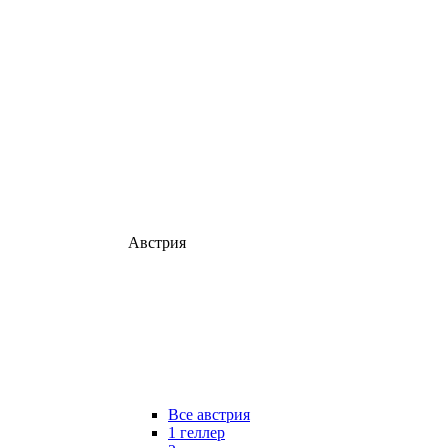
Австрия
Все австрия
1 геллер