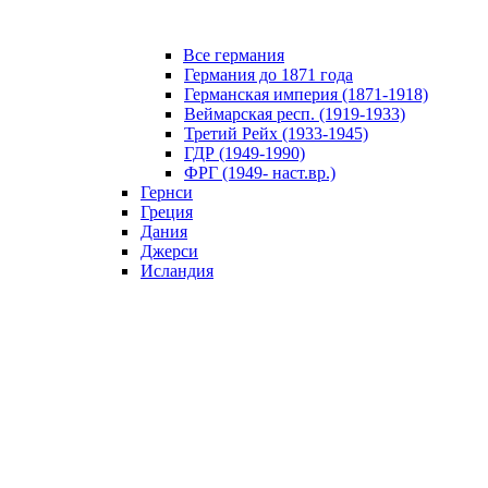
Все германия
Германия до 1871 года
Германская империя (1871-1918)
Веймарская респ. (1919-1933)
Третий Рейх (1933-1945)
ГДР (1949-1990)
ФРГ (1949- наст.вр.)
Гернси
Греция
Дания
Джерси
Исландия