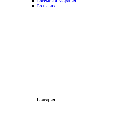
Богемия и Моравия
Болгария
Болгария