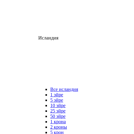
Исландия
Все исландия
1 эйре
5 эйре
10 эйре
25 эйре
50 эйре
1 крона
2 кроны
5 крон