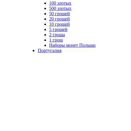
100 злотых
500 злотых
50 грошей
20 грошей
10 грошей
5 грошей
2 гроша
1 грош
Наборы монет Польши
Португалия