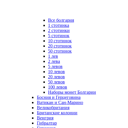
Все болгария
1 стотинка
2 стотинки
5 стотинок
10 стотинок
20 стотинок
50 стотинок
1 лев
2 лева
5 левов
10 левов
20 левов
50 левов
100 левов
Наборы монет Болгарии
Босния и Герцеговина
Ватикан и Сан-Марино
Великобритания
Британские колонии
Венгрия
Гибралтар