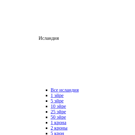
Исландия
Все исландия
1 эйре
5 эйре
10 эйре
25 эйре
50 эйре
1 крона
2 кроны
5 крон