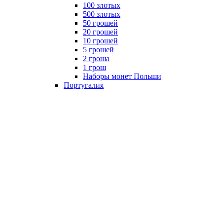
100 злотых
500 злотых
50 грошей
20 грошей
10 грошей
5 грошей
2 гроша
1 грош
Наборы монет Польши
Португалия