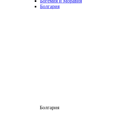
Богемия и Моравия
Болгария
Болгария