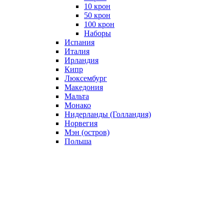
10 крон
50 крон
100 крон
Наборы
Испания
Италия
Ирландия
Кипр
Люксембург
Македония
Мальта
Монако
Нидерланды (Голландия)
Норвегия
Мэн (остров)
Польша