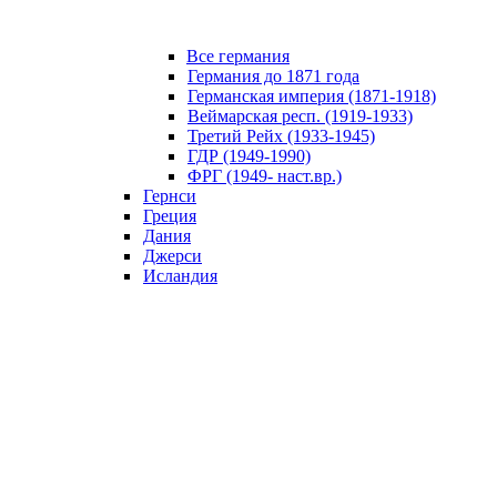
Все германия
Германия до 1871 года
Германская империя (1871-1918)
Веймарская респ. (1919-1933)
Третий Рейх (1933-1945)
ГДР (1949-1990)
ФРГ (1949- наст.вр.)
Гернси
Греция
Дания
Джерси
Исландия