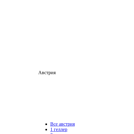
Австрия
Все австрия
1 геллер