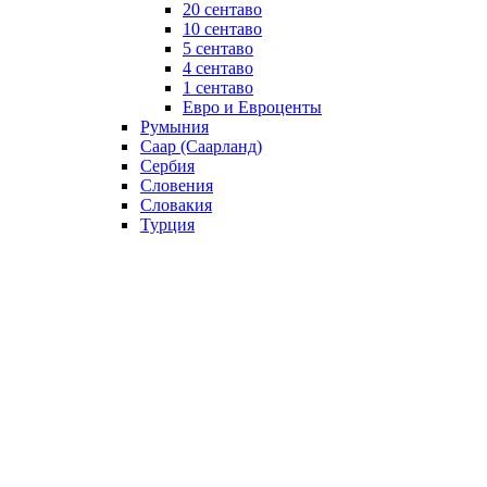
20 сентаво
10 сентаво
5 сентаво
4 сентаво
1 сентаво
Евро и Евроценты
Румыния
Саар (Саарланд)
Сербия
Словения
Словакия
Турция