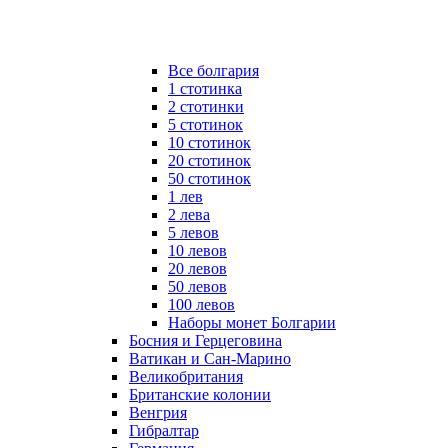
Все болгария
1 стотинка
2 стотинки
5 стотинок
10 стотинок
20 стотинок
50 стотинок
1 лев
2 лева
5 левов
10 левов
20 левов
50 левов
100 левов
Наборы монет Болгарии
Босния и Герцеговина
Ватикан и Сан-Марино
Великобритания
Британские колонии
Венгрия
Гибралтар