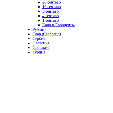
20 сентаво
10 сентаво
5 сентаво
4 сентаво
1 сентаво
Евро и Евроценты
Румыния
Саар (Саарланд)
Сербия
Словения
Словакия
Турция