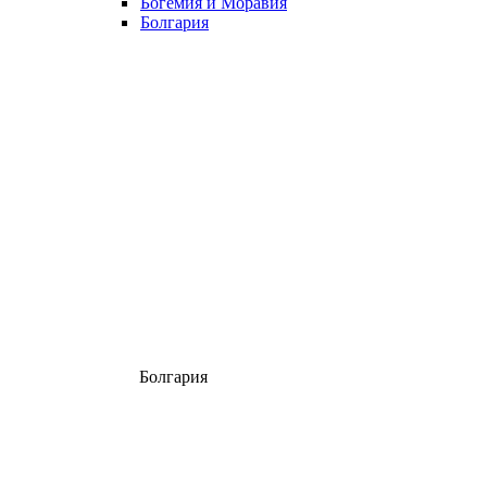
Богемия и Моравия
Болгария
Болгария