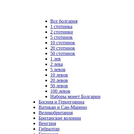
Все болгария
1 стотинка
2 стотинки
5 стотинок
10 стотинок
20 стотинок
50 стотинок
1 лев
2 лева
5 левов
10 левов
20 левов
50 левов
100 левов
Наборы монет Болгарии
Босния и Герцеговина
Ватикан и Сан-Марино
Великобритания
Британские колонии
Венгрия
Гибралтар