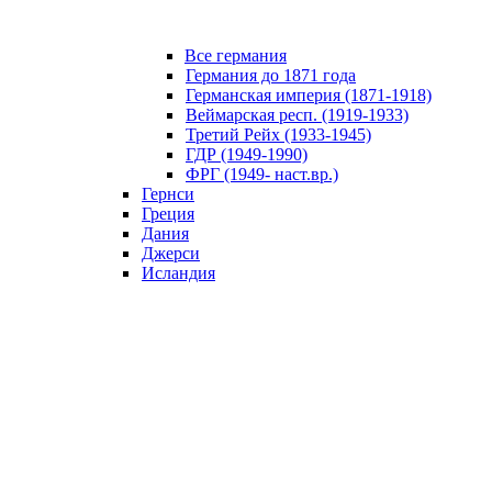
Все германия
Германия до 1871 года
Германская империя (1871-1918)
Веймарская респ. (1919-1933)
Третий Рейх (1933-1945)
ГДР (1949-1990)
ФРГ (1949- наст.вр.)
Гернси
Греция
Дания
Джерси
Исландия