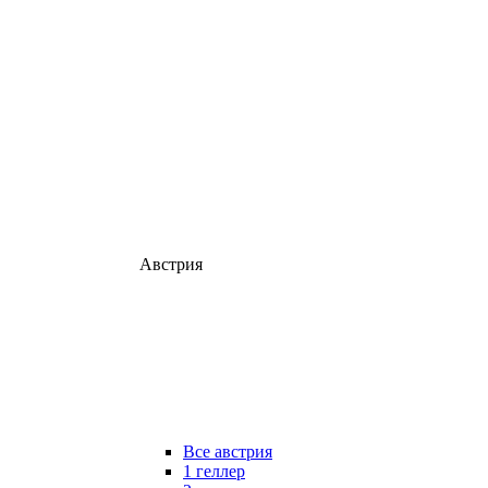
Австрия
Все австрия
1 геллер