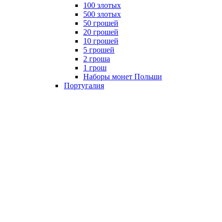
100 злотых
500 злотых
50 грошей
20 грошей
10 грошей
5 грошей
2 гроша
1 грош
Наборы монет Польши
Португалия