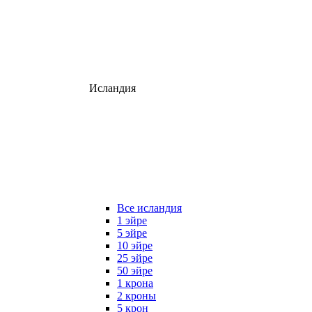
Исландия
Все исландия
1 эйре
5 эйре
10 эйре
25 эйре
50 эйре
1 крона
2 кроны
5 крон