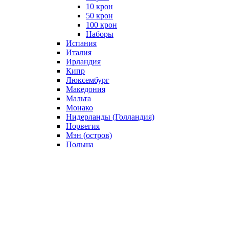
10 крон
50 крон
100 крон
Наборы
Испания
Италия
Ирландия
Кипр
Люксембург
Македония
Мальта
Монако
Нидерланды (Голландия)
Норвегия
Мэн (остров)
Польша