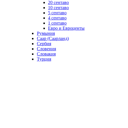
20 сентаво
10 сентаво
5 сентаво
4 сентаво
1 сентаво
Евро и Евроценты
Румыния
Саар (Саарланд)
Сербия
Словения
Словакия
Турция