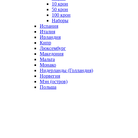
10 крон
50 крон
100 крон
Наборы
Испания
Италия
Ирландия
Кипр
Люксембург
Македония
Мальта
Монако
Нидерланды (Голландия)
Норвегия
Мэн (остров)
Польша