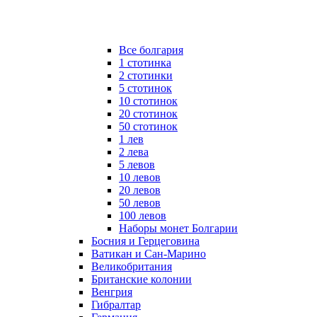
Все болгария
1 стотинка
2 стотинки
5 стотинок
10 стотинок
20 стотинок
50 стотинок
1 лев
2 лева
5 левов
10 левов
20 левов
50 левов
100 левов
Наборы монет Болгарии
Босния и Герцеговина
Ватикан и Сан-Марино
Великобритания
Британские колонии
Венгрия
Гибралтар