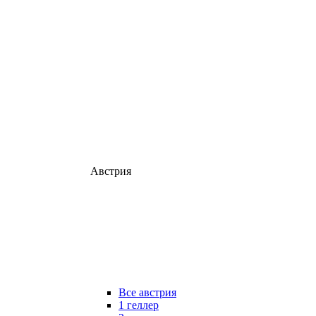
Австрия
Все австрия
1 геллер