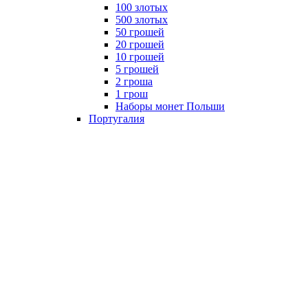
100 злотых
500 злотых
50 грошей
20 грошей
10 грошей
5 грошей
2 гроша
1 грош
Наборы монет Польши
Португалия