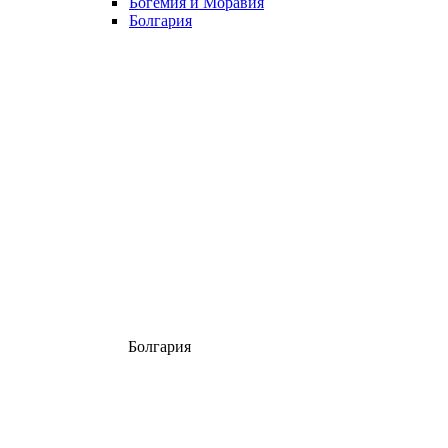
Богемия и Моравия
Болгария
Болгария