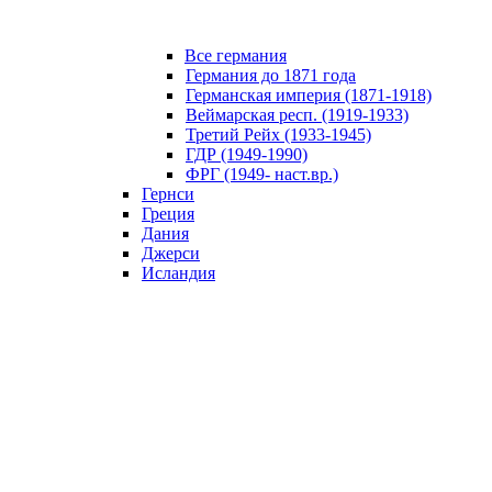
Все германия
Германия до 1871 года
Германская империя (1871-1918)
Веймарская респ. (1919-1933)
Третий Рейх (1933-1945)
ГДР (1949-1990)
ФРГ (1949- наст.вр.)
Гернси
Греция
Дания
Джерси
Исландия