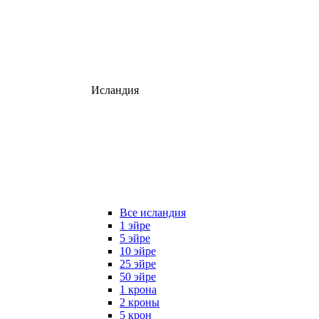
Исландия
Все исландия
1 эйре
5 эйре
10 эйре
25 эйре
50 эйре
1 крона
2 кроны
5 крон