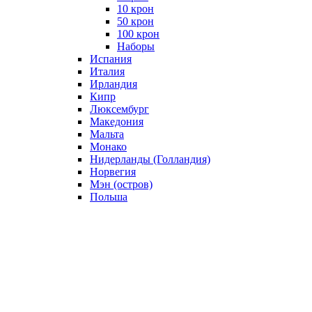
10 крон
50 крон
100 крон
Наборы
Испания
Италия
Ирландия
Кипр
Люксембург
Македония
Мальта
Монако
Нидерланды (Голландия)
Норвегия
Мэн (остров)
Польша