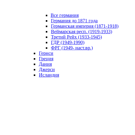
Все германия
Германия до 1871 года
Германская империя (1871-1918)
Веймарская респ. (1919-1933)
Третий Рейх (1933-1945)
ГДР (1949-1990)
ФРГ (1949- наст.вр.)
Гернси
Греция
Дания
Джерси
Исландия