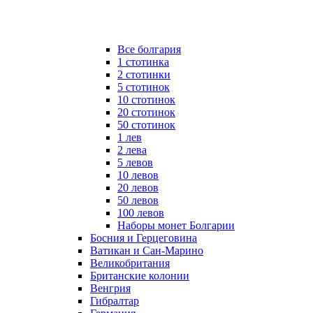
Все болгария
1 стотинка
2 стотинки
5 стотинок
10 стотинок
20 стотинок
50 стотинок
1 лев
2 лева
5 левов
10 левов
20 левов
50 левов
100 левов
Наборы монет Болгарии
Босния и Герцеговина
Ватикан и Сан-Марино
Великобритания
Британские колонии
Венгрия
Гибралтар