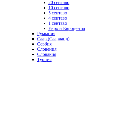
20 сентаво
10 сентаво
5 сентаво
4 сентаво
1 сентаво
Евро и Евроценты
Румыния
Саар (Саарланд)
Сербия
Словения
Словакия
Турция