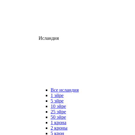
Исландия
Все исландия
1 эйре
5 эйре
10 эйре
25 эйре
50 эйре
1 крона
2 кроны
5 крон