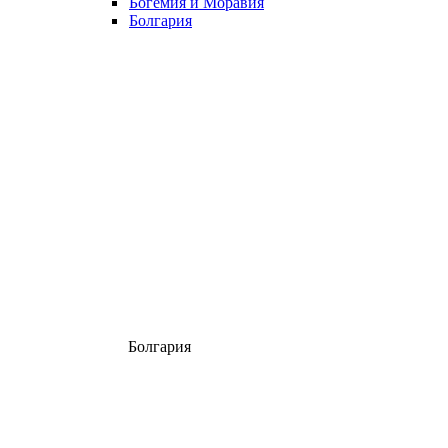
Богемия и Моравия
Болгария
Болгария