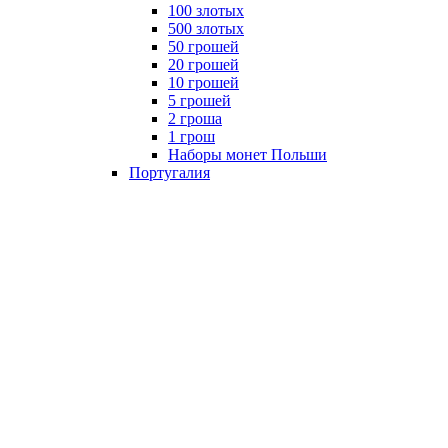
100 злотых
500 злотых
50 грошей
20 грошей
10 грошей
5 грошей
2 гроша
1 грош
Наборы монет Польши
Португалия