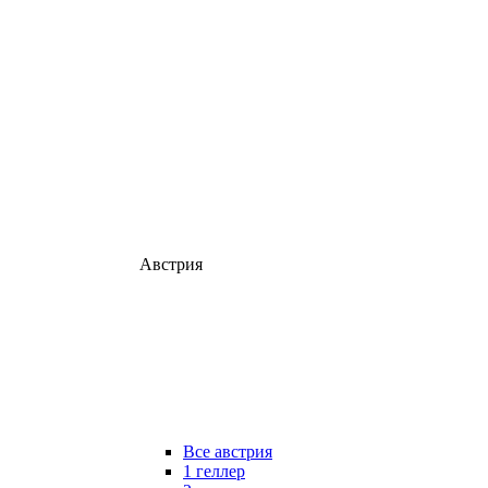
Австрия
Все австрия
1 геллер