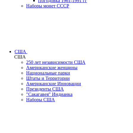
Погодовка 1961-1991 гг
Наборы монет СССР
США
США
250 лет независимости США
Американские женщины
Национальные парки
Штаты и Территории
Американские Инновации
Президенты США
"Сакагавея" Индианка
Наборы США