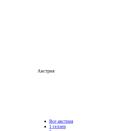
Австрия
Все австрия
1 геллер