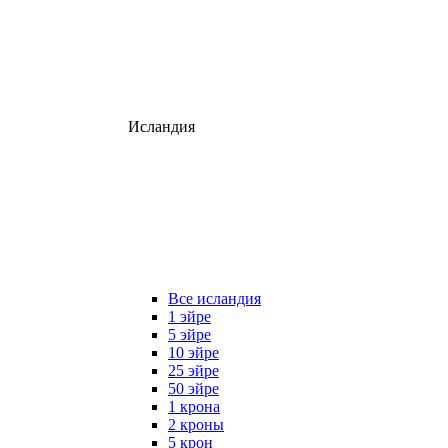
Исландия
Все исландия
1 эйре
5 эйре
10 эйре
25 эйре
50 эйре
1 крона
2 кроны
5 крон