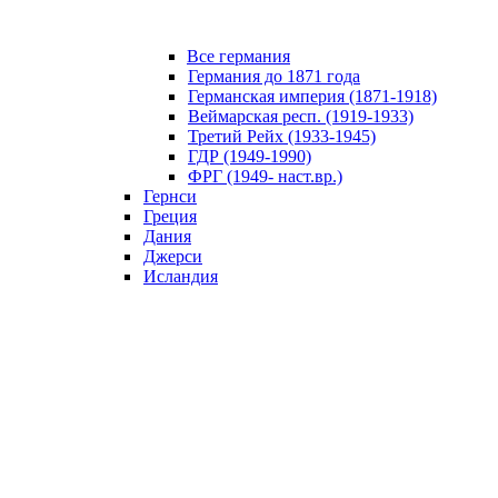
Все германия
Германия до 1871 года
Германская империя (1871-1918)
Веймарская респ. (1919-1933)
Третий Рейх (1933-1945)
ГДР (1949-1990)
ФРГ (1949- наст.вр.)
Гернси
Греция
Дания
Джерси
Исландия