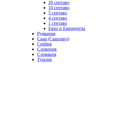
20 сентаво
10 сентаво
5 сентаво
4 сентаво
1 сентаво
Евро и Евроценты
Румыния
Саар (Саарланд)
Сербия
Словения
Словакия
Турция