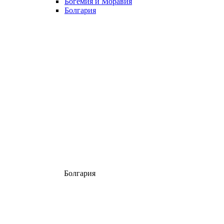
Богемия и Моравия
Болгария
Болгария