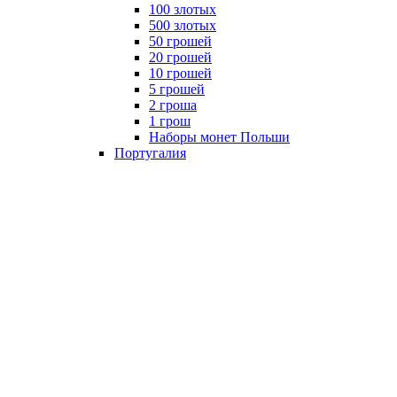
100 злотых
500 злотых
50 грошей
20 грошей
10 грошей
5 грошей
2 гроша
1 грош
Наборы монет Польши
Португалия