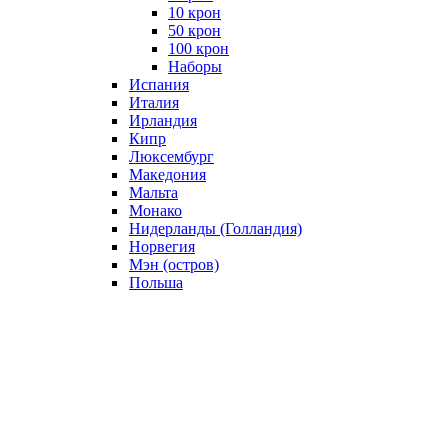
10 крон
50 крон
100 крон
Наборы
Испания
Италия
Ирландия
Кипр
Люксембург
Македония
Мальта
Монако
Нидерланды (Голландия)
Норвегия
Мэн (остров)
Польша