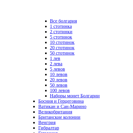
Все болгария
1 стотинка
2 стотинки
5 стотинок
10 стотинок
20 стотинок
50 стотинок
1 лев
2 лева
5 левов
10 левов
20 левов
50 левов
100 левов
Наборы монет Болгарии
Босния и Герцеговина
Ватикан и Сан-Марино
Великобритания
Британские колонии
Венгрия
Гибралтар