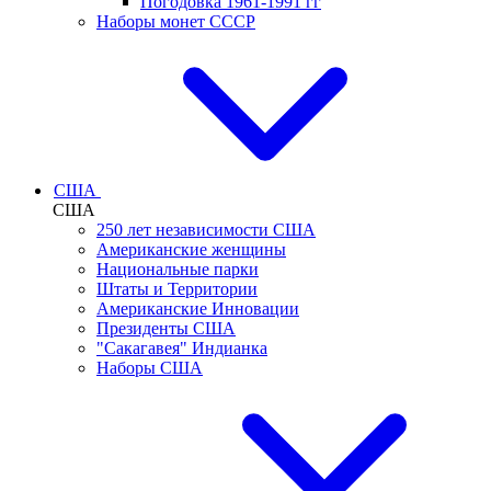
Погодовка 1961-1991 гг
Наборы монет СССР
США
США
250 лет независимости США
Американские женщины
Национальные парки
Штаты и Территории
Американские Инновации
Президенты США
"Сакагавея" Индианка
Наборы США