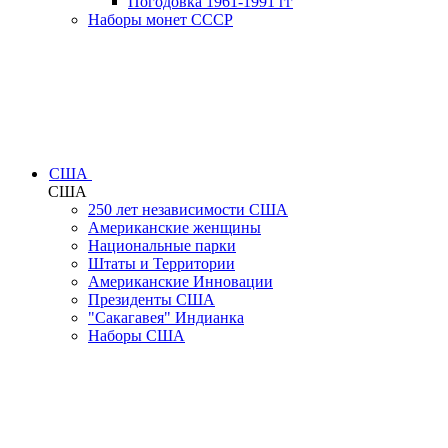
Погодовка 1961-1991 гг
Наборы монет СССР
США
США
250 лет независимости США
Американские женщины
Национальные парки
Штаты и Территории
Американские Инновации
Президенты США
"Сакагавея" Индианка
Наборы США