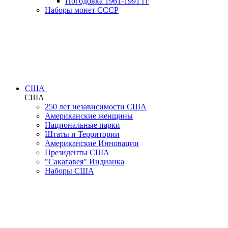
Погодовка 1961-1991 гг
Наборы монет СССР
США
США
250 лет независимости США
Американские женщины
Национальные парки
Штаты и Территории
Американские Инновации
Президенты США
"Сакагавея" Индианка
Наборы США