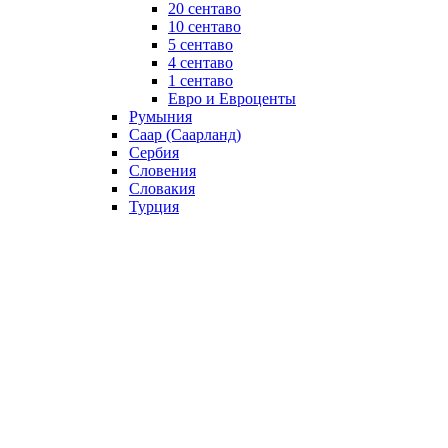
20 сентаво
10 сентаво
5 сентаво
4 сентаво
1 сентаво
Евро и Евроценты
Румыния
Саар (Саарланд)
Сербия
Словения
Словакия
Турция