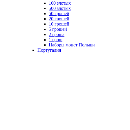
100 злотых
500 злотых
50 грошей
20 грошей
10 грошей
5 грошей
2 гроша
1 грош
Наборы монет Польши
Португалия