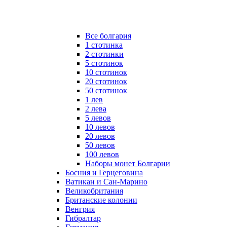
Все болгария
1 стотинка
2 стотинки
5 стотинок
10 стотинок
20 стотинок
50 стотинок
1 лев
2 лева
5 левов
10 левов
20 левов
50 левов
100 левов
Наборы монет Болгарии
Босния и Герцеговина
Ватикан и Сан-Марино
Великобритания
Британские колонии
Венгрия
Гибралтар