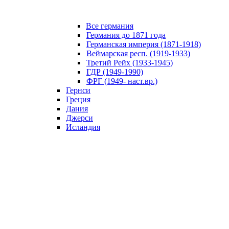
Все германия
Германия до 1871 года
Германская империя (1871-1918)
Веймарская респ. (1919-1933)
Третий Рейх (1933-1945)
ГДР (1949-1990)
ФРГ (1949- наст.вр.)
Гернси
Греция
Дания
Джерси
Исландия