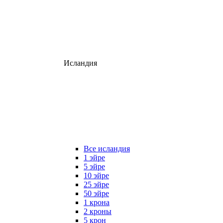
Исландия
Все исландия
1 эйре
5 эйре
10 эйре
25 эйре
50 эйре
1 крона
2 кроны
5 крон