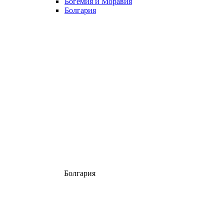
Богемия и Моравия
Болгария
Болгария