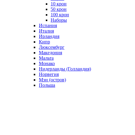
10 крон
50 крон
100 крон
Наборы
Испания
Италия
Ирландия
Кипр
Люксембург
Македония
Мальта
Монако
Нидерланды (Голландия)
Норвегия
Мэн (остров)
Польша