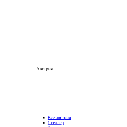
Австрия
Все австрия
1 геллер