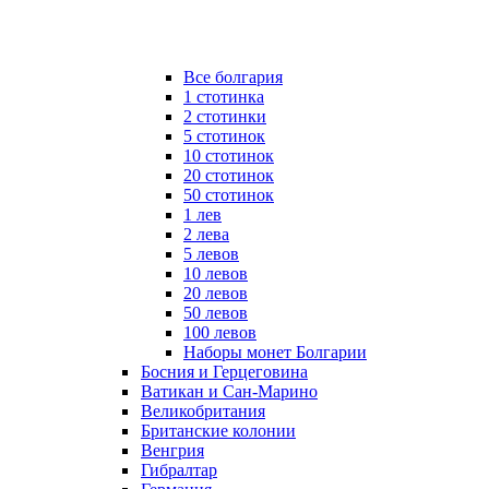
Все болгария
1 стотинка
2 стотинки
5 стотинок
10 стотинок
20 стотинок
50 стотинок
1 лев
2 лева
5 левов
10 левов
20 левов
50 левов
100 левов
Наборы монет Болгарии
Босния и Герцеговина
Ватикан и Сан-Марино
Великобритания
Британские колонии
Венгрия
Гибралтар