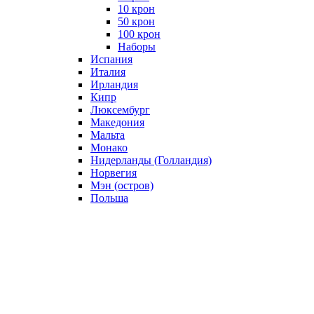
10 крон
50 крон
100 крон
Наборы
Испания
Италия
Ирландия
Кипр
Люксембург
Македония
Мальта
Монако
Нидерланды (Голландия)
Норвегия
Мэн (остров)
Польша