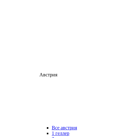
Австрия
Все австрия
1 геллер