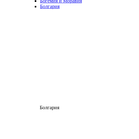
Богемия и Моравия
Болгария
Болгария