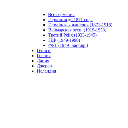
Все германия
Германия до 1871 года
Германская империя (1871-1918)
Веймарская респ. (1919-1933)
Третий Рейх (1933-1945)
ГДР (1949-1990)
ФРГ (1949- наст.вр.)
Гернси
Греция
Дания
Джерси
Исландия