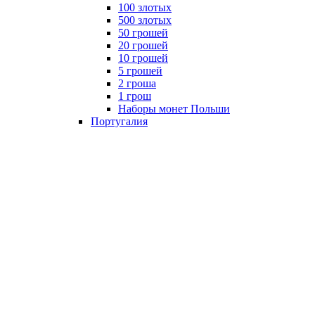
100 злотых
500 злотых
50 грошей
20 грошей
10 грошей
5 грошей
2 гроша
1 грош
Наборы монет Польши
Португалия