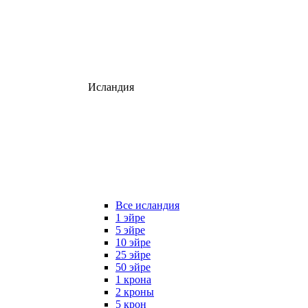
Исландия
Все исландия
1 эйре
5 эйре
10 эйре
25 эйре
50 эйре
1 крона
2 кроны
5 крон