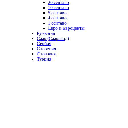
20 сентаво
10 сентаво
5 сентаво
4 сентаво
1 сентаво
Евро и Евроценты
Румыния
Саар (Саарланд)
Сербия
Словения
Словакия
Турция