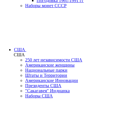
Погодовка 1961-1991 гг
Наборы монет СССР
США
США
250 лет независимости США
Американские женщины
Национальные парки
Штаты и Территории
Американские Инновации
Президенты США
"Сакагавея" Индианка
Наборы США