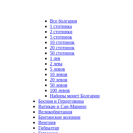
Все болгария
1 стотинка
2 стотинки
5 стотинок
10 стотинок
20 стотинок
50 стотинок
1 лев
2 лева
5 левов
10 левов
20 левов
50 левов
100 левов
Наборы монет Болгарии
Босния и Герцеговина
Ватикан и Сан-Марино
Великобритания
Британские колонии
Венгрия
Гибралтар