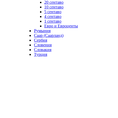
20 сентаво
10 сентаво
5 сентаво
4 сентаво
1 сентаво
Евро и Евроценты
Румыния
Саар (Саарланд)
Сербия
Словения
Словакия
Турция