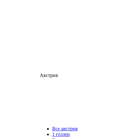
Австрия
Все австрия
1 геллер