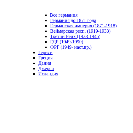
Все германия
Германия до 1871 года
Германская империя (1871-1918)
Веймарская респ. (1919-1933)
Третий Рейх (1933-1945)
ГДР (1949-1990)
ФРГ (1949- наст.вр.)
Гернси
Греция
Дания
Джерси
Исландия