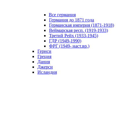
Все германия
Германия до 1871 года
Германская империя (1871-1918)
Веймарская респ. (1919-1933)
Третий Рейх (1933-1945)
ГДР (1949-1990)
ФРГ (1949- наст.вр.)
Гернси
Греция
Дания
Джерси
Исландия