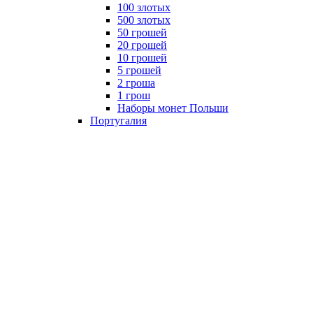
100 злотых
500 злотых
50 грошей
20 грошей
10 грошей
5 грошей
2 гроша
1 грош
Наборы монет Польши
Португалия