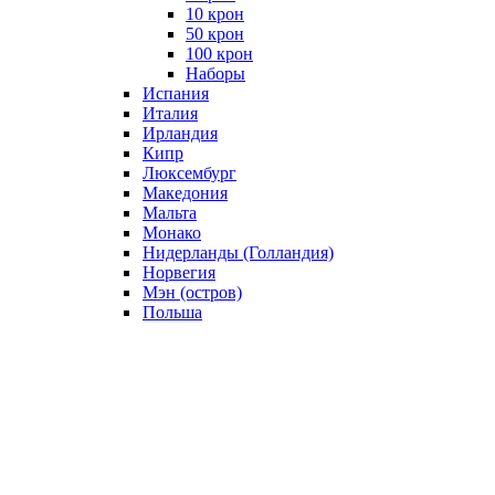
10 крон
50 крон
100 крон
Наборы
Испания
Италия
Ирландия
Кипр
Люксембург
Македония
Мальта
Монако
Нидерланды (Голландия)
Норвегия
Мэн (остров)
Польша