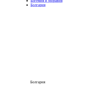
Богемия и Моравия
Болгария
Болгария