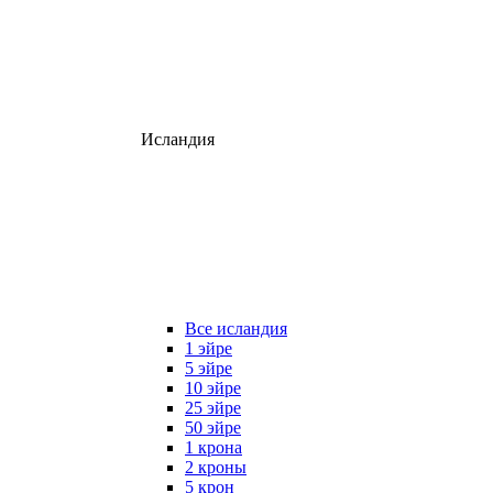
Исландия
Все исландия
1 эйре
5 эйре
10 эйре
25 эйре
50 эйре
1 крона
2 кроны
5 крон