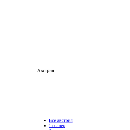
Австрия
Все австрия
1 геллер