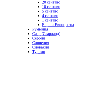
20 сентаво
10 сентаво
5 сентаво
4 сентаво
1 сентаво
Евро и Евроценты
Румыния
Саар (Саарланд)
Сербия
Словения
Словакия
Турция