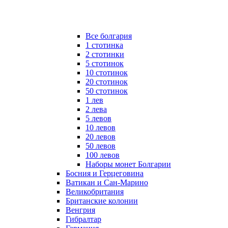
Все болгария
1 стотинка
2 стотинки
5 стотинок
10 стотинок
20 стотинок
50 стотинок
1 лев
2 лева
5 левов
10 левов
20 левов
50 левов
100 левов
Наборы монет Болгарии
Босния и Герцеговина
Ватикан и Сан-Марино
Великобритания
Британские колонии
Венгрия
Гибралтар