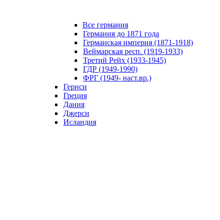
Все германия
Германия до 1871 года
Германская империя (1871-1918)
Веймарская респ. (1919-1933)
Третий Рейх (1933-1945)
ГДР (1949-1990)
ФРГ (1949- наст.вр.)
Гернси
Греция
Дания
Джерси
Исландия