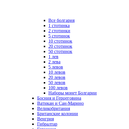
Все болгария
1 стотинка
2 стотинки
5 стотинок
10 стотинок
20 стотинок
50 стотинок
1 лев
2 лева
5 левов
10 левов
20 левов
50 левов
100 левов
Наборы монет Болгарии
Босния и Герцеговина
Ватикан и Сан-Марино
Великобритания
Британские колонии
Венгрия
Гибралтар