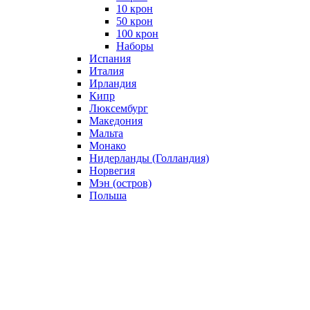
10 крон
50 крон
100 крон
Наборы
Испания
Италия
Ирландия
Кипр
Люксембург
Македония
Мальта
Монако
Нидерланды (Голландия)
Норвегия
Мэн (остров)
Польша