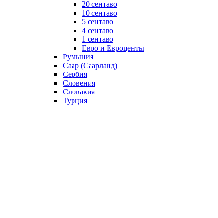
20 сентаво
10 сентаво
5 сентаво
4 сентаво
1 сентаво
Евро и Евроценты
Румыния
Саар (Саарланд)
Сербия
Словения
Словакия
Турция