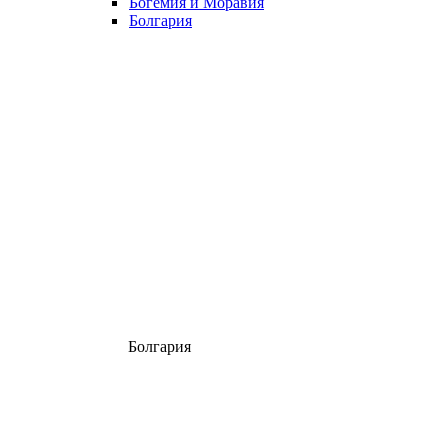
Богемия и Моравия
Болгария
Болгария