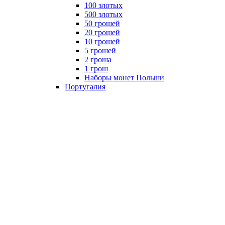
100 злотых
500 злотых
50 грошей
20 грошей
10 грошей
5 грошей
2 гроша
1 грош
Наборы монет Польши
Португалия