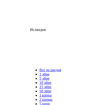
Исландия
Все исландия
1 эйре
5 эйре
10 эйре
25 эйре
50 эйре
1 крона
2 кроны
5 крон