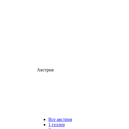
Австрия
Все австрия
1 геллер