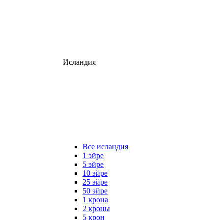
Исландия
Все исландия
1 эйре
5 эйре
10 эйре
25 эйре
50 эйре
1 крона
2 кроны
5 крон