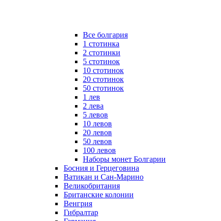
Все болгария
1 стотинка
2 стотинки
5 стотинок
10 стотинок
20 стотинок
50 стотинок
1 лев
2 лева
5 левов
10 левов
20 левов
50 левов
100 левов
Наборы монет Болгарии
Босния и Герцеговина
Ватикан и Сан-Марино
Великобритания
Британские колонии
Венгрия
Гибралтар