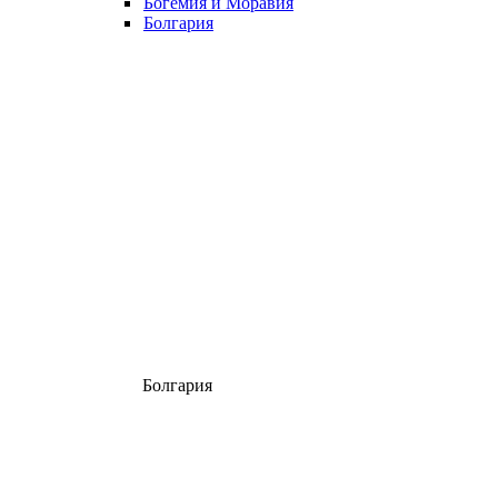
Богемия и Моравия
Болгария
Болгария