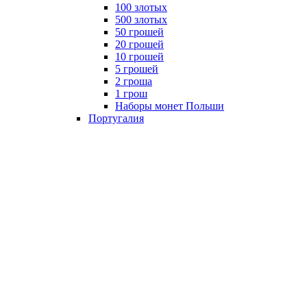
100 злотых
500 злотых
50 грошей
20 грошей
10 грошей
5 грошей
2 гроша
1 грош
Наборы монет Польши
Португалия