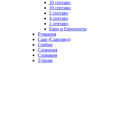
20 сентаво
10 сентаво
5 сентаво
4 сентаво
1 сентаво
Евро и Евроценты
Румыния
Саар (Саарланд)
Сербия
Словения
Словакия
Турция