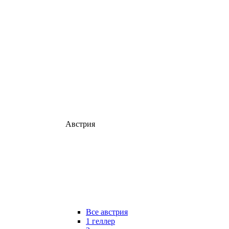
Австрия
Все австрия
1 геллер