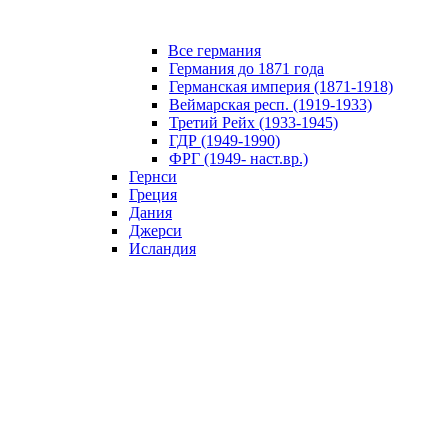
Все германия
Германия до 1871 года
Германская империя (1871-1918)
Веймарская респ. (1919-1933)
Третий Рейх (1933-1945)
ГДР (1949-1990)
ФРГ (1949- наст.вр.)
Гернси
Греция
Дания
Джерси
Исландия