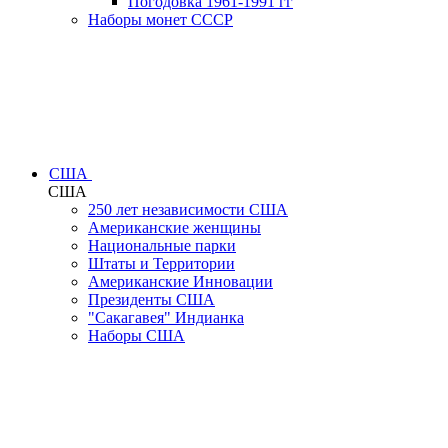
Погодовка 1961-1991 гг
Наборы монет СССР
США
США
250 лет независимости США
Американские женщины
Национальные парки
Штаты и Территории
Американские Инновации
Президенты США
"Сакагавея" Индианка
Наборы США