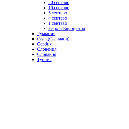
20 сентаво
10 сентаво
5 сентаво
4 сентаво
1 сентаво
Евро и Евроценты
Румыния
Саар (Саарланд)
Сербия
Словения
Словакия
Турция