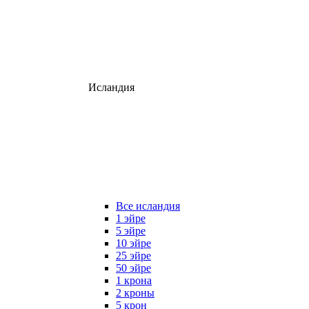
Исландия
Все исландия
1 эйре
5 эйре
10 эйре
25 эйре
50 эйре
1 крона
2 кроны
5 крон