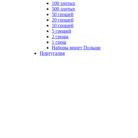
100 злотых
500 злотых
50 грошей
20 грошей
10 грошей
5 грошей
2 гроша
1 грош
Наборы монет Польши
Португалия