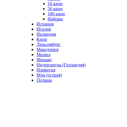
10 крон
50 крон
100 крон
Наборы
Испания
Италия
Ирландия
Кипр
Люксембург
Македония
Мальта
Монако
Нидерланды (Голландия)
Норвегия
Мэн (остров)
Польша