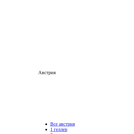
Австрия
Все австрия
1 геллер