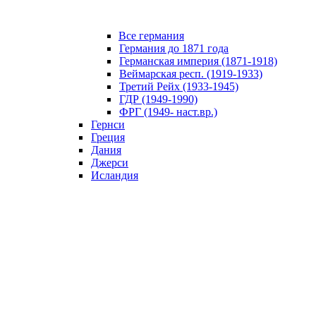
Все германия
Германия до 1871 года
Германская империя (1871-1918)
Веймарская респ. (1919-1933)
Третий Рейх (1933-1945)
ГДР (1949-1990)
ФРГ (1949- наст.вр.)
Гернси
Греция
Дания
Джерси
Исландия