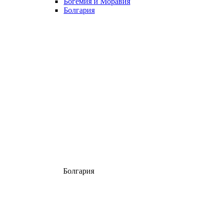
Богемия и Моравия
Болгария
Болгария