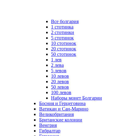
Все болгария
1 стотинка
2 стотинки
5 стотинок
10 стотинок
20 стотинок
50 стотинок
1 лев
2 лева
5 левов
10 левов
20 левов
50 левов
100 левов
Наборы монет Болгарии
Босния и Герцеговина
Ватикан и Сан-Марино
Великобритания
Британские колонии
Венгрия
Гибралтар