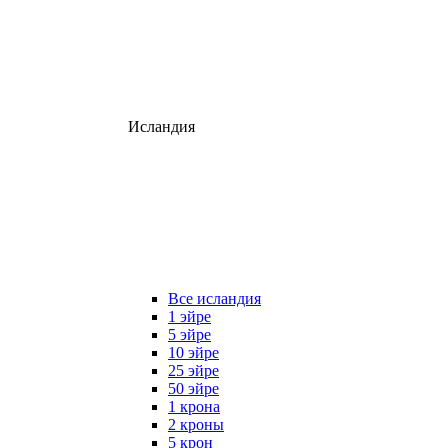
Исландия
Все исландия
1 эйре
5 эйре
10 эйре
25 эйре
50 эйре
1 крона
2 кроны
5 крон