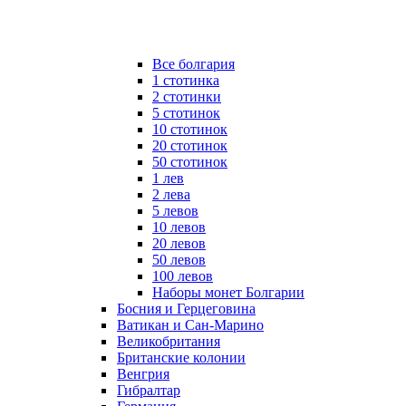
Все болгария
1 стотинка
2 стотинки
5 стотинок
10 стотинок
20 стотинок
50 стотинок
1 лев
2 лева
5 левов
10 левов
20 левов
50 левов
100 левов
Наборы монет Болгарии
Босния и Герцеговина
Ватикан и Сан-Марино
Великобритания
Британские колонии
Венгрия
Гибралтар