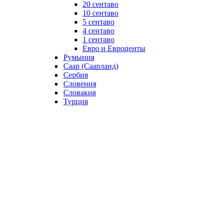
20 сентаво
10 сентаво
5 сентаво
4 сентаво
1 сентаво
Евро и Евроценты
Румыния
Саар (Саарланд)
Сербия
Словения
Словакия
Турция