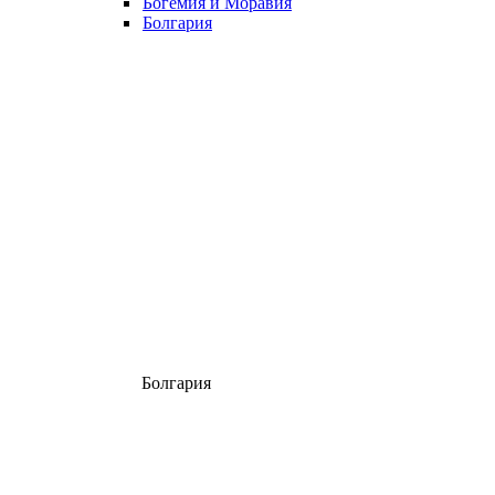
Богемия и Моравия
Болгария
Болгария