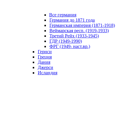
Все германия
Германия до 1871 года
Германская империя (1871-1918)
Веймарская респ. (1919-1933)
Третий Рейх (1933-1945)
ГДР (1949-1990)
ФРГ (1949- наст.вр.)
Гернси
Греция
Дания
Джерси
Исландия