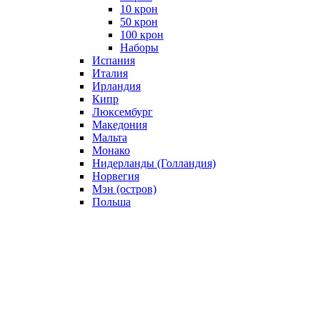
10 крон
50 крон
100 крон
Наборы
Испания
Италия
Ирландия
Кипр
Люксембург
Македония
Мальта
Монако
Нидерланды (Голландия)
Норвегия
Мэн (остров)
Польша