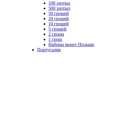
100 злотых
500 злотых
50 грошей
20 грошей
10 грошей
5 грошей
2 гроша
1 грош
Наборы монет Польши
Португалия