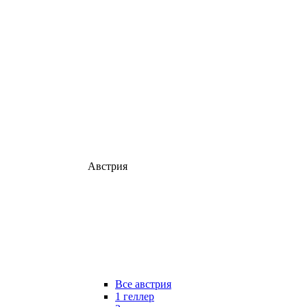
Австрия
Все австрия
1 геллер