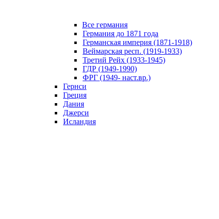
Все германия
Германия до 1871 года
Германская империя (1871-1918)
Веймарская респ. (1919-1933)
Третий Рейх (1933-1945)
ГДР (1949-1990)
ФРГ (1949- наст.вр.)
Гернси
Греция
Дания
Джерси
Исландия