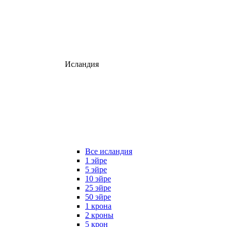
Исландия
Все исландия
1 эйре
5 эйре
10 эйре
25 эйре
50 эйре
1 крона
2 кроны
5 крон