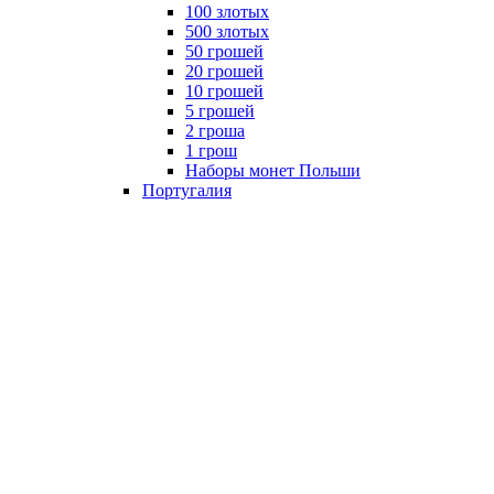
100 злотых
500 злотых
50 грошей
20 грошей
10 грошей
5 грошей
2 гроша
1 грош
Наборы монет Польши
Португалия