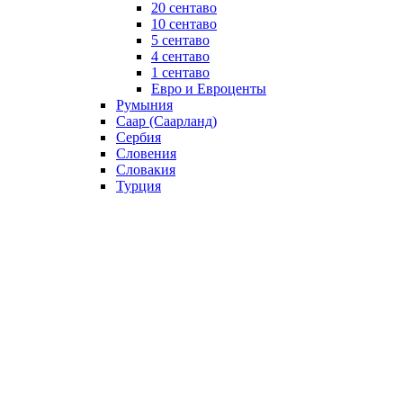
20 сентаво
10 сентаво
5 сентаво
4 сентаво
1 сентаво
Евро и Евроценты
Румыния
Саар (Саарланд)
Сербия
Словения
Словакия
Турция