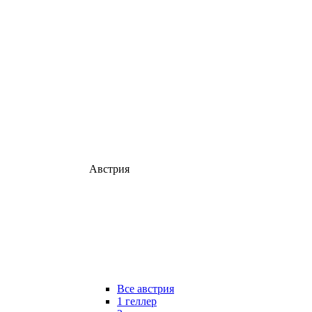
Австрия
Все австрия
1 геллер