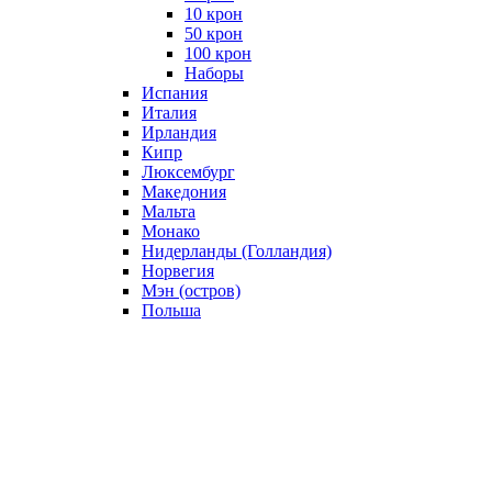
10 крон
50 крон
100 крон
Наборы
Испания
Италия
Ирландия
Кипр
Люксембург
Македония
Мальта
Монако
Нидерланды (Голландия)
Норвегия
Мэн (остров)
Польша