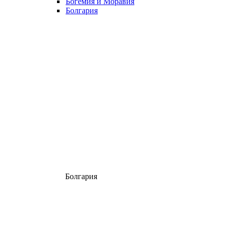
Богемия и Моравия
Болгария
Болгария