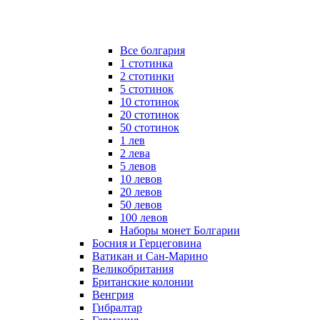
Все болгария
1 стотинка
2 стотинки
5 стотинок
10 стотинок
20 стотинок
50 стотинок
1 лев
2 лева
5 левов
10 левов
20 левов
50 левов
100 левов
Наборы монет Болгарии
Босния и Герцеговина
Ватикан и Сан-Марино
Великобритания
Британские колонии
Венгрия
Гибралтар