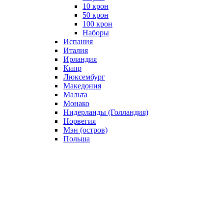
10 крон
50 крон
100 крон
Наборы
Испания
Италия
Ирландия
Кипр
Люксембург
Македония
Мальта
Монако
Нидерланды (Голландия)
Норвегия
Мэн (остров)
Польша