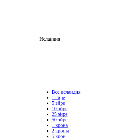
Исландия
Все исландия
1 эйре
5 эйре
10 эйре
25 эйре
50 эйре
1 крона
2 кроны
5 крон