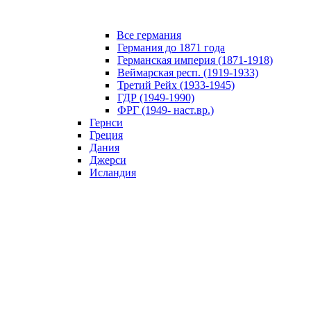
Все германия
Германия до 1871 года
Германская империя (1871-1918)
Веймарская респ. (1919-1933)
Третий Рейх (1933-1945)
ГДР (1949-1990)
ФРГ (1949- наст.вр.)
Гернси
Греция
Дания
Джерси
Исландия