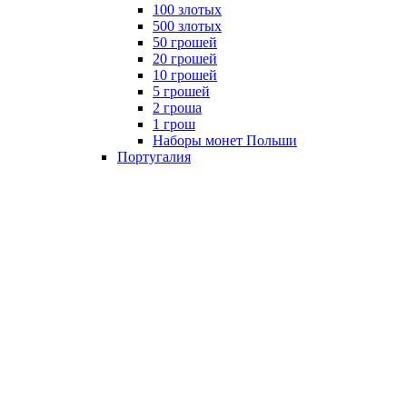
100 злотых
500 злотых
50 грошей
20 грошей
10 грошей
5 грошей
2 гроша
1 грош
Наборы монет Польши
Португалия