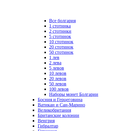
Все болгария
1 стотинка
2 стотинки
5 стотинок
10 стотинок
20 стотинок
50 стотинок
1 лев
2 лева
5 левов
10 левов
20 левов
50 левов
100 левов
Наборы монет Болгарии
Босния и Герцеговина
Ватикан и Сан-Марино
Великобритания
Британские колонии
Венгрия
Гибралтар