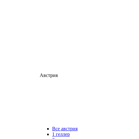
Австрия
Все австрия
1 геллер