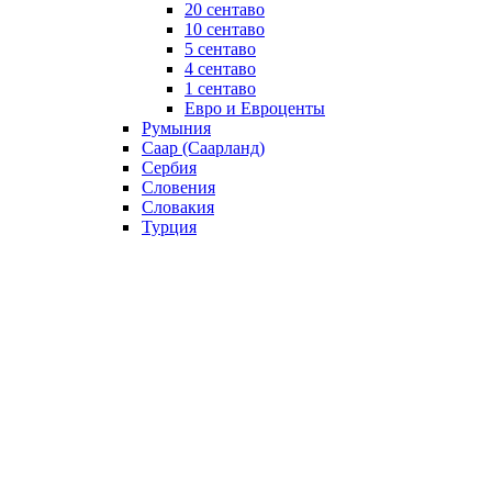
20 сентаво
10 сентаво
5 сентаво
4 сентаво
1 сентаво
Евро и Евроценты
Румыния
Саар (Саарланд)
Сербия
Словения
Словакия
Турция