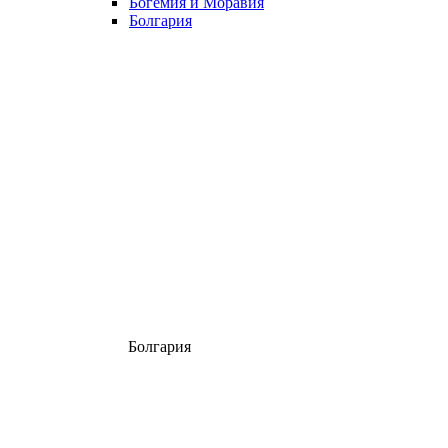
Богемия и Моравия
Болгария
Болгария