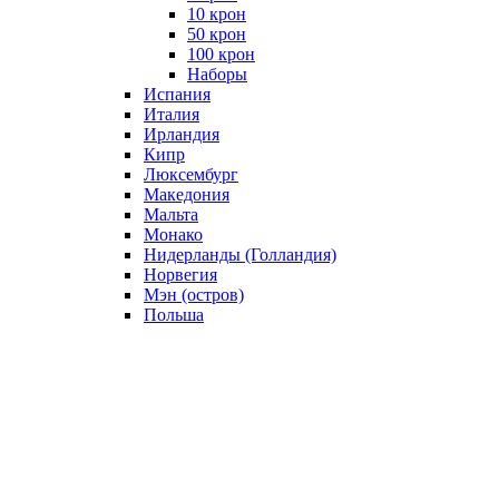
10 крон
50 крон
100 крон
Наборы
Испания
Италия
Ирландия
Кипр
Люксембург
Македония
Мальта
Монако
Нидерланды (Голландия)
Норвегия
Мэн (остров)
Польша