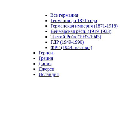
Все германия
Германия до 1871 года
Германская империя (1871-1918)
Веймарская респ. (1919-1933)
Третий Рейх (1933-1945)
ГДР (1949-1990)
ФРГ (1949- наст.вр.)
Гернси
Греция
Дания
Джерси
Исландия