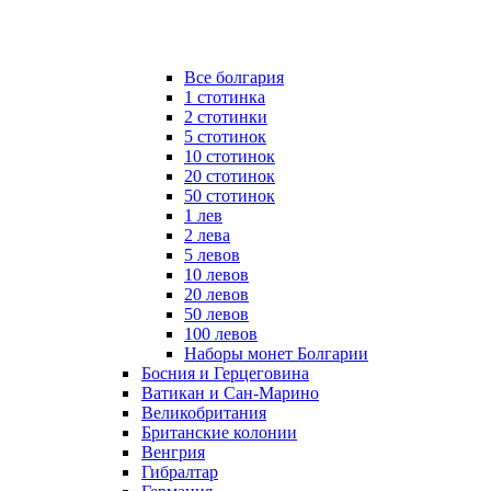
Все болгария
1 стотинка
2 стотинки
5 стотинок
10 стотинок
20 стотинок
50 стотинок
1 лев
2 лева
5 левов
10 левов
20 левов
50 левов
100 левов
Наборы монет Болгарии
Босния и Герцеговина
Ватикан и Сан-Марино
Великобритания
Британские колонии
Венгрия
Гибралтар