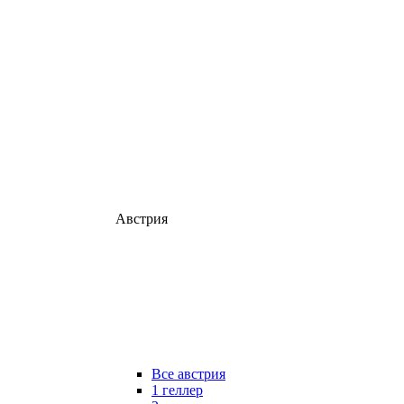
Австрия
Все австрия
1 геллер