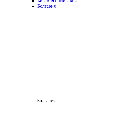
Богемия и Моравия
Болгария
Болгария