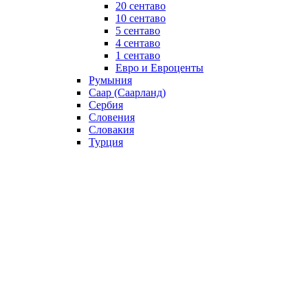
20 сентаво
10 сентаво
5 сентаво
4 сентаво
1 сентаво
Евро и Евроценты
Румыния
Саар (Саарланд)
Сербия
Словения
Словакия
Турция