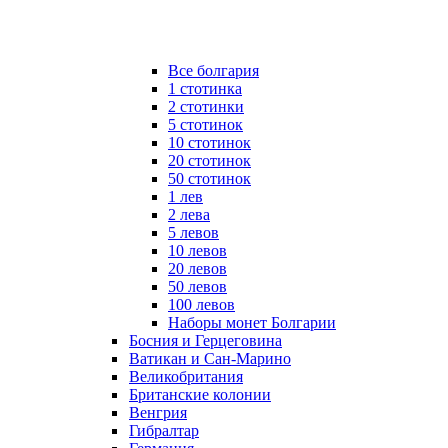
Все болгария
1 стотинка
2 стотинки
5 стотинок
10 стотинок
20 стотинок
50 стотинок
1 лев
2 лева
5 левов
10 левов
20 левов
50 левов
100 левов
Наборы монет Болгарии
Босния и Герцеговина
Ватикан и Сан-Марино
Великобритания
Британские колонии
Венгрия
Гибралтар