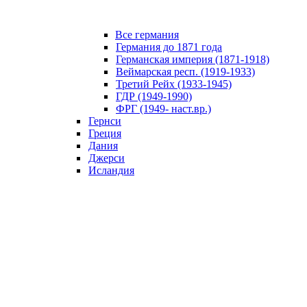
Все германия
Германия до 1871 года
Германская империя (1871-1918)
Веймарская респ. (1919-1933)
Третий Рейх (1933-1945)
ГДР (1949-1990)
ФРГ (1949- наст.вр.)
Гернси
Греция
Дания
Джерси
Исландия