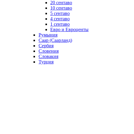
20 сентаво
10 сентаво
5 сентаво
4 сентаво
1 сентаво
Евро и Евроценты
Румыния
Саар (Саарланд)
Сербия
Словения
Словакия
Турция