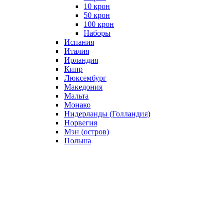
10 крон
50 крон
100 крон
Наборы
Испания
Италия
Ирландия
Кипр
Люксембург
Македония
Мальта
Монако
Нидерланды (Голландия)
Норвегия
Мэн (остров)
Польша