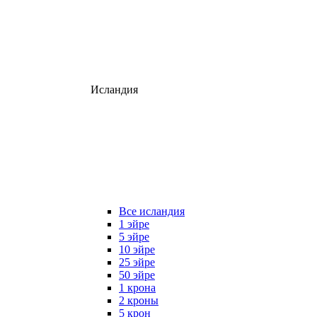
Исландия
Все исландия
1 эйре
5 эйре
10 эйре
25 эйре
50 эйре
1 крона
2 кроны
5 крон