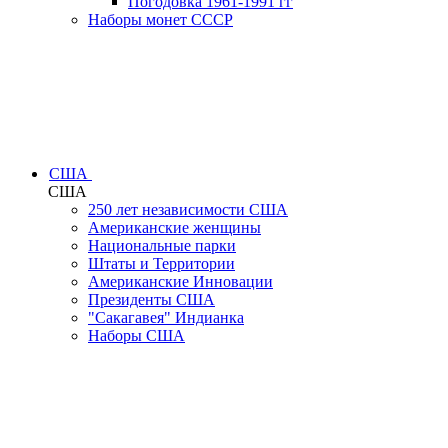
Погодовка 1961-1991 гг
Наборы монет СССР
США
США
250 лет независимости США
Американские женщины
Национальные парки
Штаты и Территории
Американские Инновации
Президенты США
"Сакагавея" Индианка
Наборы США