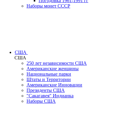
Погодовка 1961-1991 гг
Наборы монет СССР
США
США
250 лет независимости США
Американские женщины
Национальные парки
Штаты и Территории
Американские Инновации
Президенты США
"Сакагавея" Индианка
Наборы США