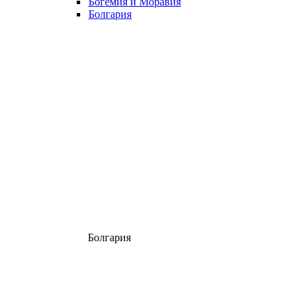
Богемия и Моравия
Болгария
Болгария