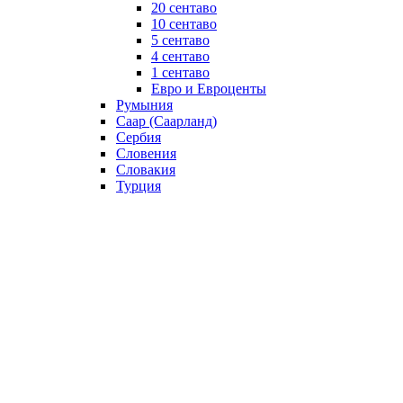
20 сентаво
10 сентаво
5 сентаво
4 сентаво
1 сентаво
Евро и Евроценты
Румыния
Саар (Саарланд)
Сербия
Словения
Словакия
Турция