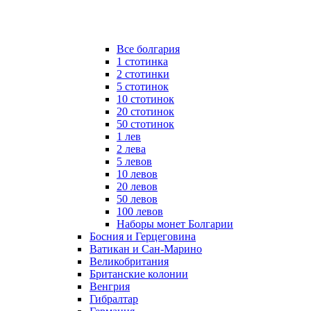
Все болгария
1 стотинка
2 стотинки
5 стотинок
10 стотинок
20 стотинок
50 стотинок
1 лев
2 лева
5 левов
10 левов
20 левов
50 левов
100 левов
Наборы монет Болгарии
Босния и Герцеговина
Ватикан и Сан-Марино
Великобритания
Британские колонии
Венгрия
Гибралтар