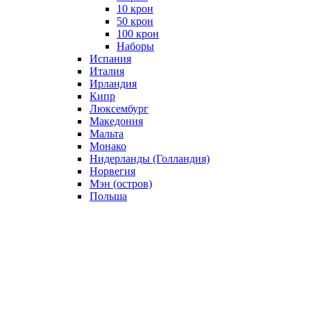
10 крон
50 крон
100 крон
Наборы
Испания
Италия
Ирландия
Кипр
Люксембург
Македония
Мальта
Монако
Нидерланды (Голландия)
Норвегия
Мэн (остров)
Польша