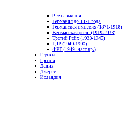
Все германия
Германия до 1871 года
Германская империя (1871-1918)
Веймарская респ. (1919-1933)
Третий Рейх (1933-1945)
ГДР (1949-1990)
ФРГ (1949- наст.вр.)
Гернси
Греция
Дания
Джерси
Исландия