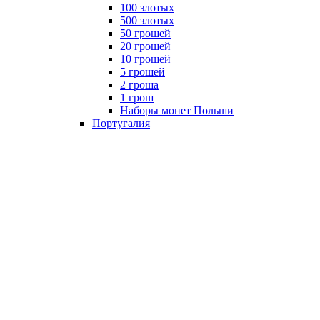
100 злотых
500 злотых
50 грошей
20 грошей
10 грошей
5 грошей
2 гроша
1 грош
Наборы монет Польши
Португалия