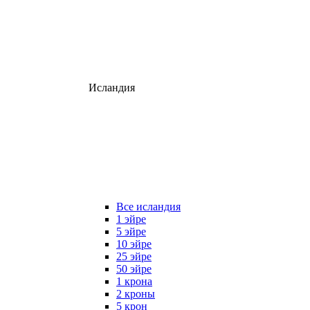
Исландия
Все исландия
1 эйре
5 эйре
10 эйре
25 эйре
50 эйре
1 крона
2 кроны
5 крон