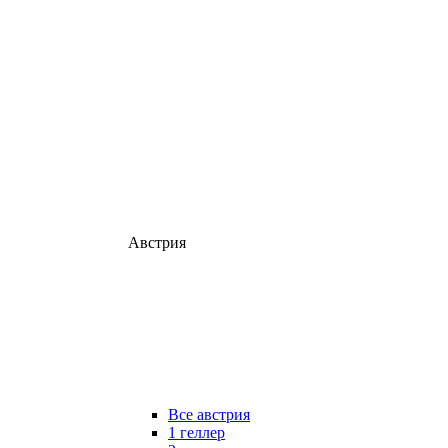
Австрия
Все австрия
1 геллер