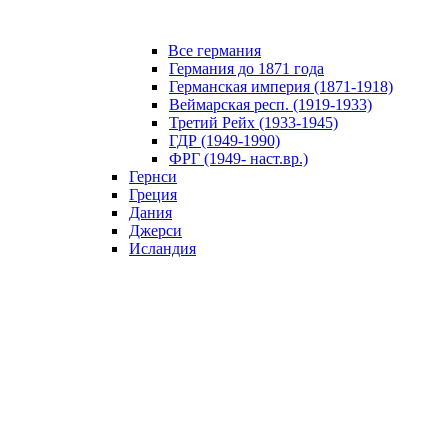
Все германия
Германия до 1871 года
Германская империя (1871-1918)
Веймарская респ. (1919-1933)
Третий Рейх (1933-1945)
ГДР (1949-1990)
ФРГ (1949- наст.вр.)
Гернси
Греция
Дания
Джерси
Исландия