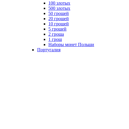
100 злотых
500 злотых
50 грошей
20 грошей
10 грошей
5 грошей
2 гроша
1 грош
Наборы монет Польши
Португалия