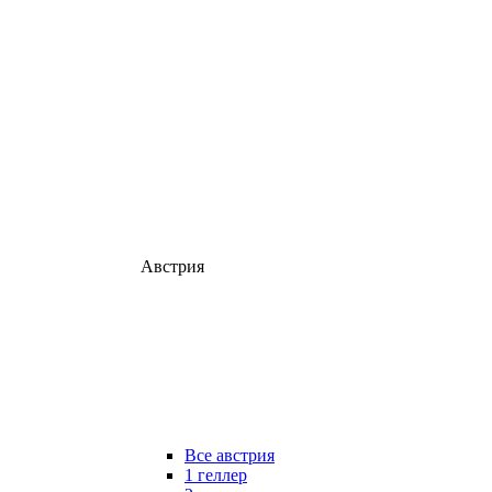
Австрия
Все австрия
1 геллер