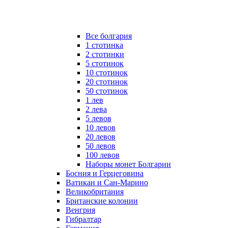
Все болгария
1 стотинка
2 стотинки
5 стотинок
10 стотинок
20 стотинок
50 стотинок
1 лев
2 лева
5 левов
10 левов
20 левов
50 левов
100 левов
Наборы монет Болгарии
Босния и Герцеговина
Ватикан и Сан-Марино
Великобритания
Британские колонии
Венгрия
Гибралтар