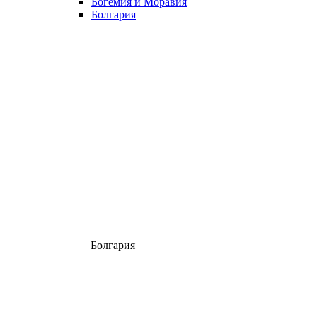
Богемия и Моравия
Болгария
Болгария