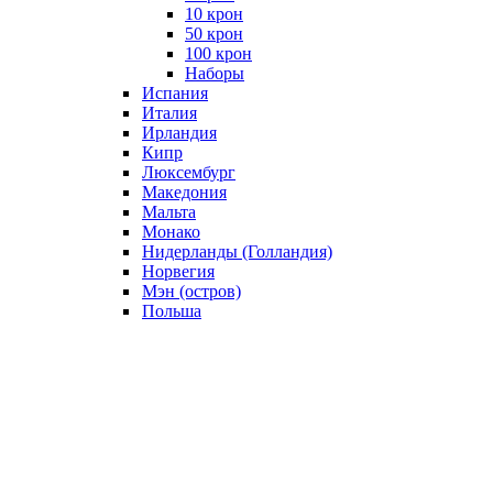
10 крон
50 крон
100 крон
Наборы
Испания
Италия
Ирландия
Кипр
Люксембург
Македония
Мальта
Монако
Нидерланды (Голландия)
Норвегия
Мэн (остров)
Польша