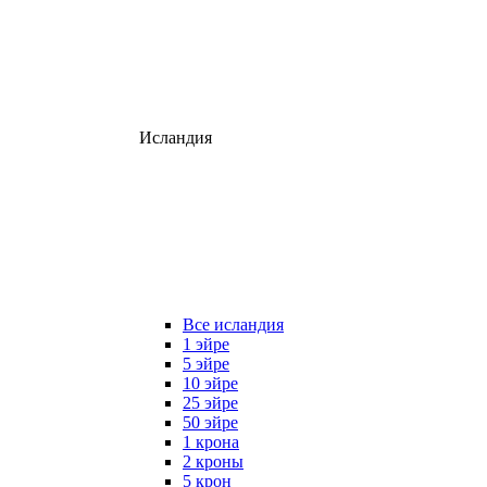
Исландия
Все исландия
1 эйре
5 эйре
10 эйре
25 эйре
50 эйре
1 крона
2 кроны
5 крон