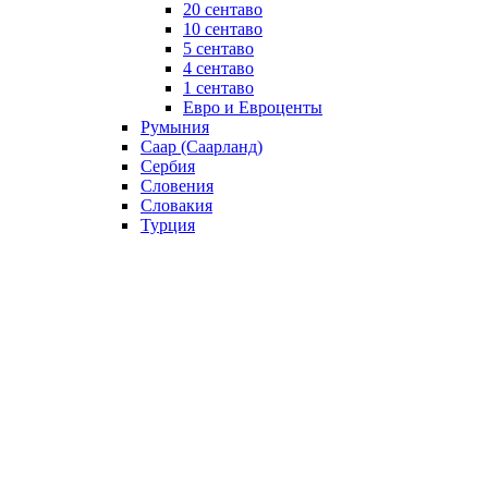
20 сентаво
10 сентаво
5 сентаво
4 сентаво
1 сентаво
Евро и Евроценты
Румыния
Саар (Саарланд)
Сербия
Словения
Словакия
Турция