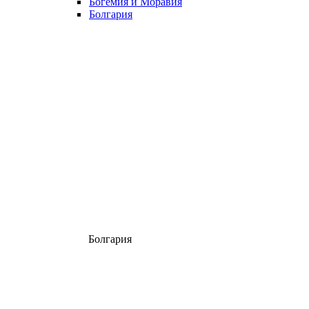
Богемия и Моравия
Болгария
Болгария