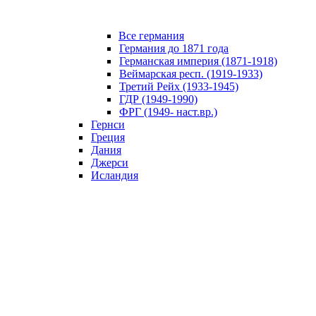
Все германия
Германия до 1871 года
Германская империя (1871-1918)
Веймарская респ. (1919-1933)
Третий Рейх (1933-1945)
ГДР (1949-1990)
ФРГ (1949- наст.вр.)
Гернси
Греция
Дания
Джерси
Исландия