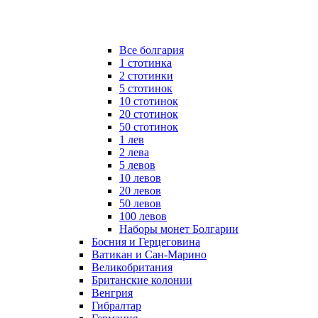
Все болгария
1 стотинка
2 стотинки
5 стотинок
10 стотинок
20 стотинок
50 стотинок
1 лев
2 лева
5 левов
10 левов
20 левов
50 левов
100 левов
Наборы монет Болгарии
Босния и Герцеговина
Ватикан и Сан-Марино
Великобритания
Британские колонии
Венгрия
Гибралтар