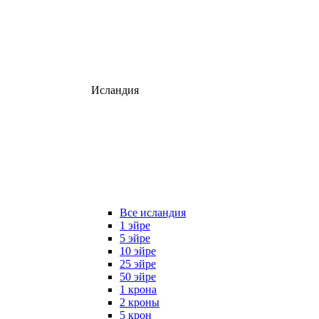
Исландия
Все исландия
1 эйре
5 эйре
10 эйре
25 эйре
50 эйре
1 крона
2 кроны
5 крон