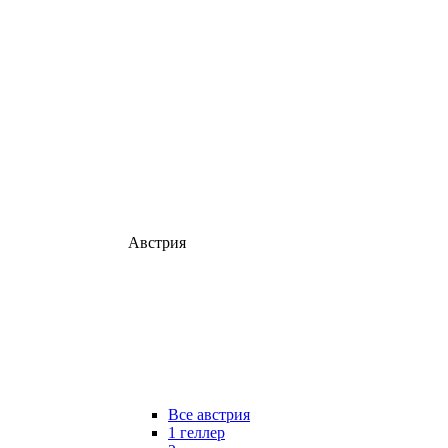
Австрия
Все австрия
1 геллер