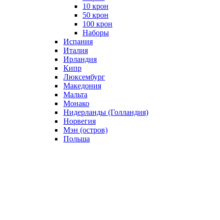
10 крон
50 крон
100 крон
Наборы
Испания
Италия
Ирландия
Кипр
Люксембург
Македония
Мальта
Монако
Нидерланды (Голландия)
Норвегия
Мэн (остров)
Польша