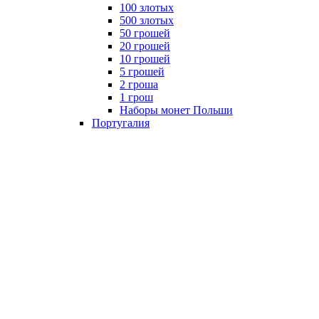
100 злотых
500 злотых
50 грошей
20 грошей
10 грошей
5 грошей
2 гроша
1 грош
Наборы монет Польши
Португалия