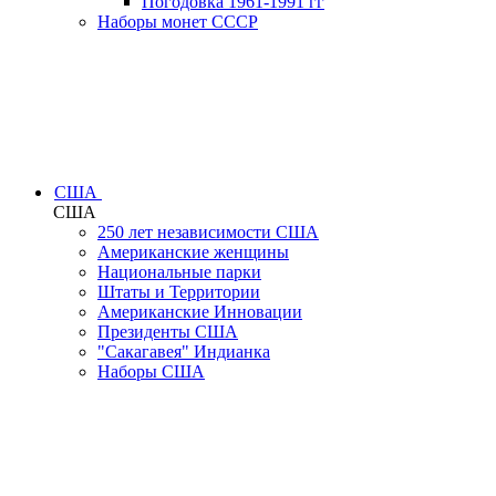
Погодовка 1961-1991 гг
Наборы монет СССР
США
США
250 лет независимости США
Американские женщины
Национальные парки
Штаты и Территории
Американские Инновации
Президенты США
"Сакагавея" Индианка
Наборы США