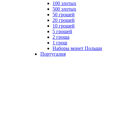
100 злотых
500 злотых
50 грошей
20 грошей
10 грошей
5 грошей
2 гроша
1 грош
Наборы монет Польши
Португалия