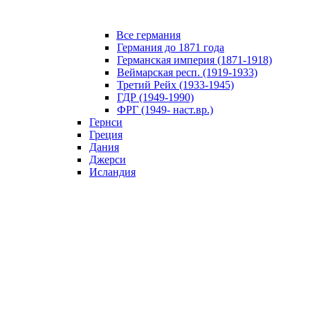
Все германия
Германия до 1871 года
Германская империя (1871-1918)
Веймарская респ. (1919-1933)
Третий Рейх (1933-1945)
ГДР (1949-1990)
ФРГ (1949- наст.вр.)
Гернси
Греция
Дания
Джерси
Исландия