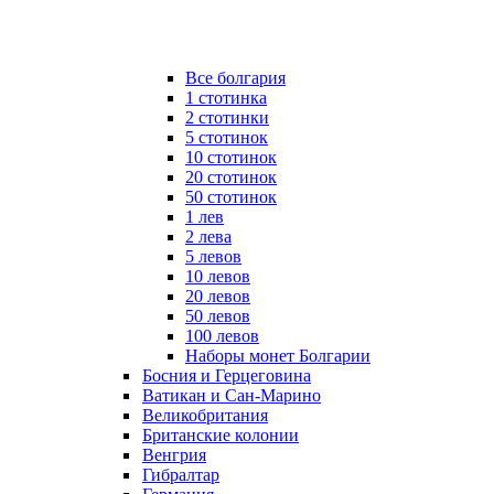
Все болгария
1 стотинка
2 стотинки
5 стотинок
10 стотинок
20 стотинок
50 стотинок
1 лев
2 лева
5 левов
10 левов
20 левов
50 левов
100 левов
Наборы монет Болгарии
Босния и Герцеговина
Ватикан и Сан-Марино
Великобритания
Британские колонии
Венгрия
Гибралтар