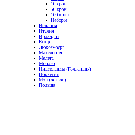
10 крон
50 крон
100 крон
Наборы
Испания
Италия
Ирландия
Кипр
Люксембург
Македония
Мальта
Монако
Нидерланды (Голландия)
Норвегия
Мэн (остров)
Польша