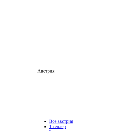
Австрия
Все австрия
1 геллер