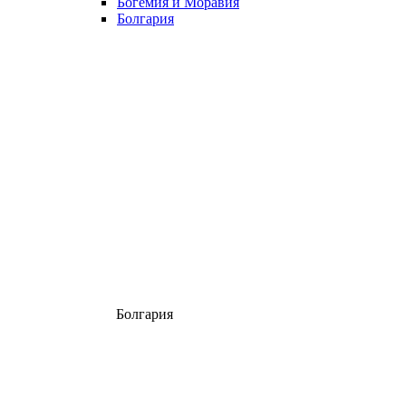
Богемия и Моравия
Болгария
Болгария