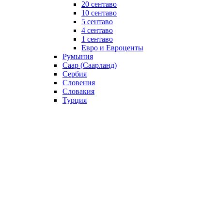
20 сентаво
10 сентаво
5 сентаво
4 сентаво
1 сентаво
Евро и Евроценты
Румыния
Саар (Саарланд)
Сербия
Словения
Словакия
Турция