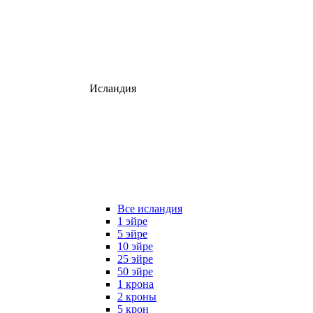
Исландия
Все исландия
1 эйре
5 эйре
10 эйре
25 эйре
50 эйре
1 крона
2 кроны
5 крон