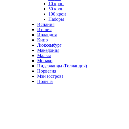
10 крон
50 крон
100 крон
Наборы
Испания
Италия
Ирландия
Кипр
Люксембург
Македония
Мальта
Монако
Нидерланды (Голландия)
Норвегия
Мэн (остров)
Польша