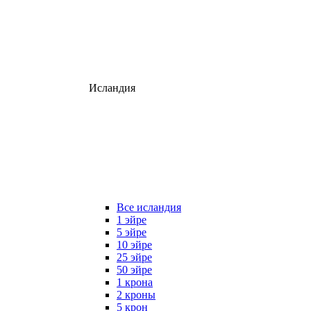
Исландия
Все исландия
1 эйре
5 эйре
10 эйре
25 эйре
50 эйре
1 крона
2 кроны
5 крон