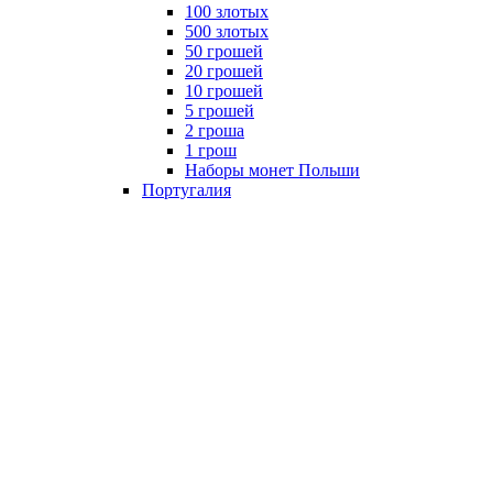
100 злотых
500 злотых
50 грошей
20 грошей
10 грошей
5 грошей
2 гроша
1 грош
Наборы монет Польши
Португалия