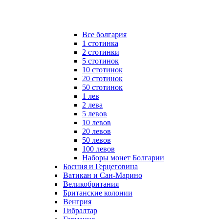
Все болгария
1 стотинка
2 стотинки
5 стотинок
10 стотинок
20 стотинок
50 стотинок
1 лев
2 лева
5 левов
10 левов
20 левов
50 левов
100 левов
Наборы монет Болгарии
Босния и Герцеговина
Ватикан и Сан-Марино
Великобритания
Британские колонии
Венгрия
Гибралтар