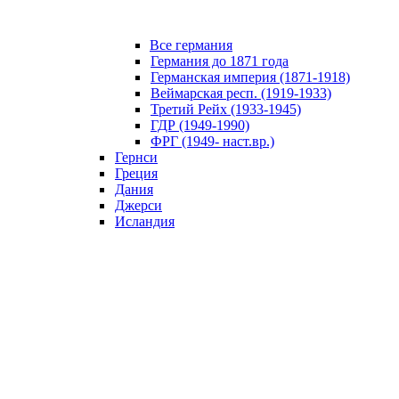
Все германия
Германия до 1871 года
Германская империя (1871-1918)
Веймарская респ. (1919-1933)
Третий Рейх (1933-1945)
ГДР (1949-1990)
ФРГ (1949- наст.вр.)
Гернси
Греция
Дания
Джерси
Исландия