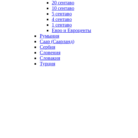
20 сентаво
10 сентаво
5 сентаво
4 сентаво
1 сентаво
Евро и Евроценты
Румыния
Саар (Саарланд)
Сербия
Словения
Словакия
Турция