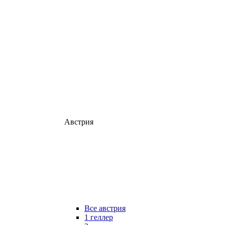
Австрия
Все австрия
1 геллер