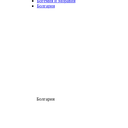
Богемия и Моравия
Болгария
Болгария