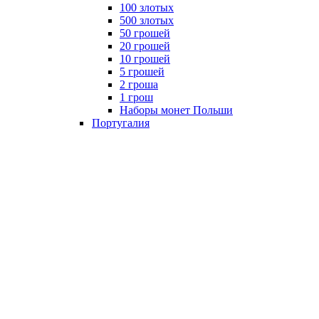
100 злотых
500 злотых
50 грошей
20 грошей
10 грошей
5 грошей
2 гроша
1 грош
Наборы монет Польши
Португалия