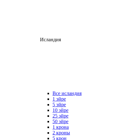
Исландия
Все исландия
1 эйре
5 эйре
10 эйре
25 эйре
50 эйре
1 крона
2 кроны
5 крон