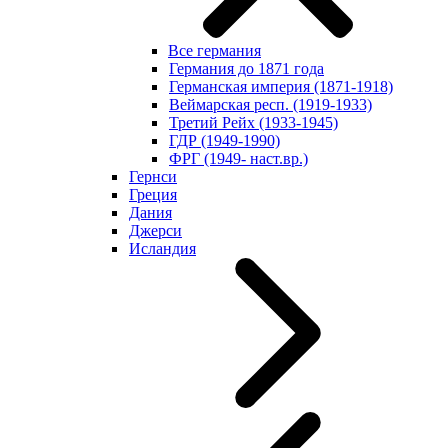
Все германия
Германия до 1871 года
Германская империя (1871-1918)
Веймарская респ. (1919-1933)
Третий Рейх (1933-1945)
ГДР (1949-1990)
ФРГ (1949- наст.вр.)
Гернси
Греция
Дания
Джерси
Исландия