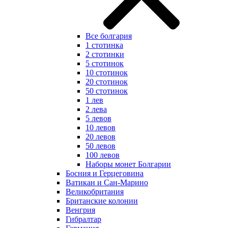
Все болгария
1 стотинка
2 стотинки
5 стотинок
10 стотинок
20 стотинок
50 стотинок
1 лев
2 лева
5 левов
10 левов
20 левов
50 левов
100 левов
Наборы монет Болгарии
Босния и Герцеговина
Ватикан и Сан-Марино
Великобритания
Британские колонии
Венгрия
Гибралтар