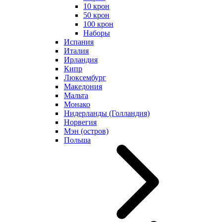
10 крон
50 крон
100 крон
Наборы
Испания
Италия
Ирландия
Кипр
Люксембург
Македония
Мальта
Монако
Нидерланды (Голландия)
Норвегия
Мэн (остров)
Польша