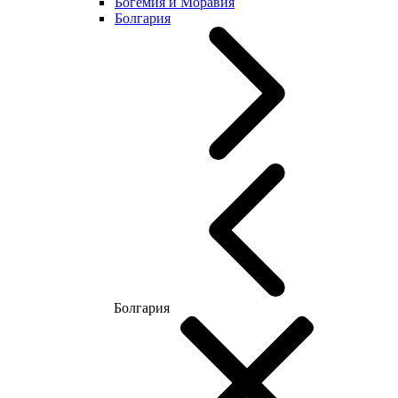
Богемия и Моравия
Болгария
Болгария