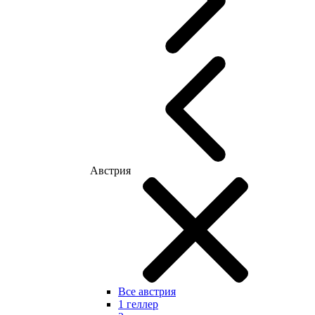
Австрия
Все австрия
1 геллер