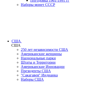
Погодовка 1961-1991 гг
Наборы монет СССР
США
США
250 лет независимости США
Американские женщины
Национальные парки
Штаты и Территории
Американские Инновации
Президенты США
"Сакагавея" Индианка
Наборы США