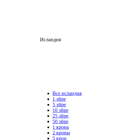
Исландия
Все исландия
1 эйре
5 эйре
10 эйре
25 эйре
50 эйре
1 крона
2 кроны
5 крон