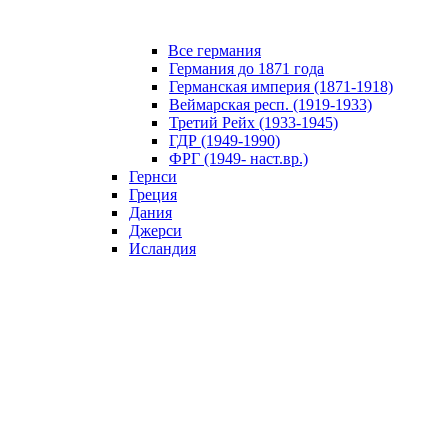
Все германия
Германия до 1871 года
Германская империя (1871-1918)
Веймарская респ. (1919-1933)
Третий Рейх (1933-1945)
ГДР (1949-1990)
ФРГ (1949- наст.вр.)
Гернси
Греция
Дания
Джерси
Исландия