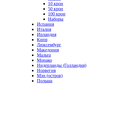
10 крон
50 крон
100 крон
Наборы
Испания
Италия
Ирландия
Кипр
Люксембург
Македония
Мальта
Монако
Нидерланды (Голландия)
Норвегия
Мэн (остров)
Польша