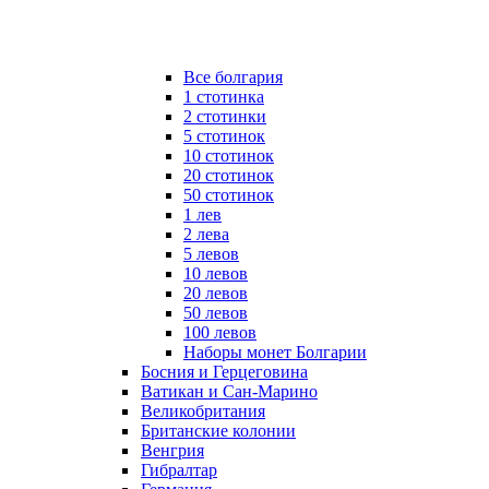
Все болгария
1 стотинка
2 стотинки
5 стотинок
10 стотинок
20 стотинок
50 стотинок
1 лев
2 лева
5 левов
10 левов
20 левов
50 левов
100 левов
Наборы монет Болгарии
Босния и Герцеговина
Ватикан и Сан-Марино
Великобритания
Британские колонии
Венгрия
Гибралтар