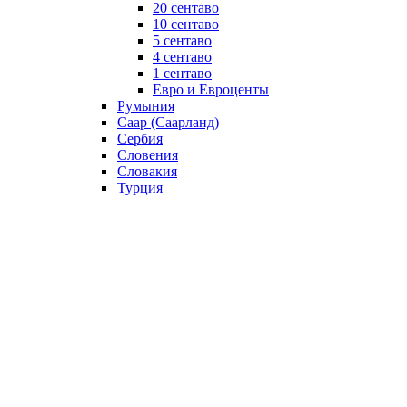
20 сентаво
10 сентаво
5 сентаво
4 сентаво
1 сентаво
Евро и Евроценты
Румыния
Саар (Саарланд)
Сербия
Словения
Словакия
Турция