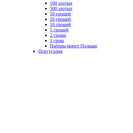
100 злотых
500 злотых
50 грошей
20 грошей
10 грошей
5 грошей
2 гроша
1 грош
Наборы монет Польши
Португалия