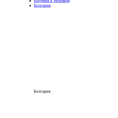
Богемия и Моравия
Болгария
Болгария