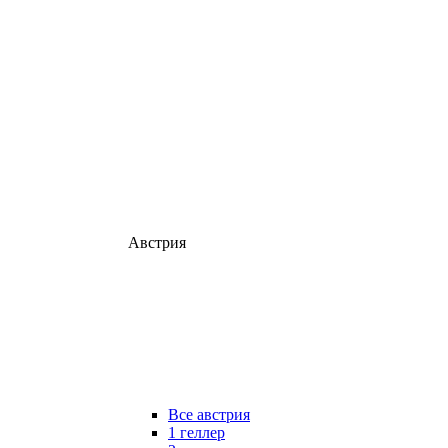
Австрия
Все австрия
1 геллер