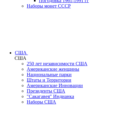
Погодовка 1961-1991 гг
Наборы монет СССР
США
США
250 лет независимости США
Американские женщины
Национальные парки
Штаты и Территории
Американские Инновации
Президенты США
"Сакагавея" Индианка
Наборы США